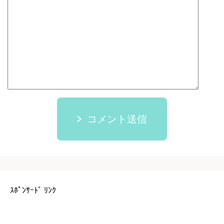
コメント送信
ｽﾎﾟﾝｻｰﾄﾞ ﾘﾝｸ