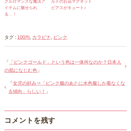
クルロマンスな魔法ア
ルドのお花マグネット
イテムに魅せられ
ピアスがキュート♪
る…！
タグ :
100均
,
カラビナ
,
ピンク
「
「ピンクゴールド」という色は一体何なのか？日本人
の肌になじむ色
」
「
女児の好み⇒「ピンク服のあとに水色服しか着なくな
る傾向」らしい！
」
コメントを残す