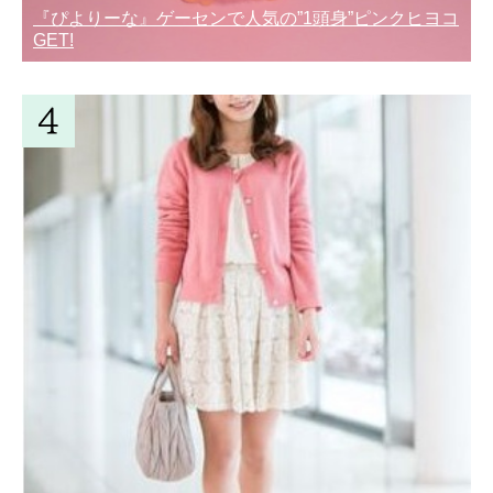
『ぴよりーな』ゲーセンで人気の”1頭身”ピンクヒヨコ
GET!