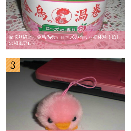
蚊取り線香「金鳥渦巻」ローズの香りを初体験！癒し
の和風アロマ