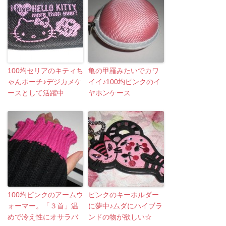
100均セリアのキティち
亀の甲羅みたいでカワ
ゃんポーチ♪デジカメケ
イイ♪100均ピンクのイ
ースとして活躍中
ヤホンケース
100均ピンクのアームウ
ピンクのキーホルダー
ォーマー。「３首」温
に夢中♪ムダにハイブラ
めで冷え性にオサラバ
ンドの物が欲しい☆