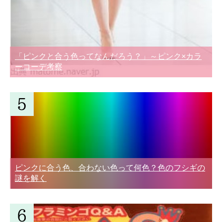
「ピンクと合う色ってなんだろう？」～ピンク×カラ
ーコーデ考察
ピンクに合う色、合わない色って何色？色のフシギの
謎を解く