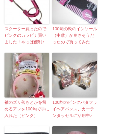
スクーター買ったので
100均の靴のインソール
ピンクのカラビナ買い
（中敷）が良さそうだ
ました！やっぱ便利♪
ったので買ってみた
袖のズリ落ちとかを留
100均のピンクバタフラ
めるアレを100均で手に
イヘアバンス、カーテ
入れた（ピンク）
ンタッセルに活用中♪