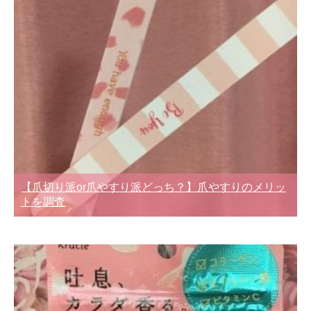
【爪切り派or爪やすり派どっち？】爪やすりのメリッ
トを調査