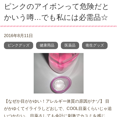
ピンクのアイボンって危険だと
かいう噂…でも私には必需品☆
2016年8月11日
ピンクグッズ
健康用品
医薬品
衛生グッズ
【なぜか目がかゆい！アレルギー体質の原因がナゾ】 目
がかゆくてイライラしどおしで、COOL目薬くらいじゃ追
いつかない。 目薬さしても余計に刺激でカユミを感じ、