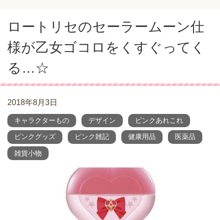
ロートリセのセーラームーン仕
様が乙女ゴコロをくすぐってく
る…☆
2018年8月3日
キャラクターもの
デザイン
ピンクあれこれ
ピンクグッズ
ピンク雑記
健康用品
医薬品
雑貨小物