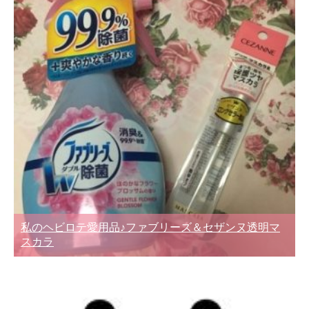
私のヘビロテ愛用品♪ファブリーズ＆セザンヌ透明マ
スカラ