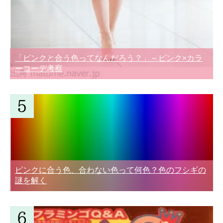
「ピンクと合う色ってなんだろう？」～ピンク×カラ
ーコーデ考察
ピンクに合う色、合わない色って何色？色のフシギの
謎を解く