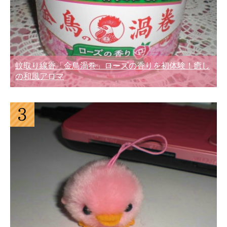
蚊取り線香「金鳥渦巻」ローズの香りを初体験！癒し
の和風アロマ