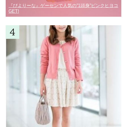
『ぴよりーな』ゲーセンで人気の”1頭身”ピンクヒヨコ
GET!