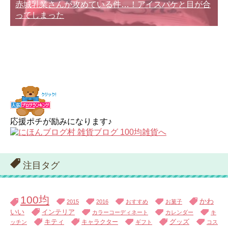
赤城乳業さんが攻めている件…！アイスパケと目が合
ってしまった
応援ポチが励みになります♪
注目タグ
100均
かわ
2015
2016
おすすめ
お菓子
いい
インテリア
カラーコーディネート
カレンダー
キ
キティ
キャラクター
グッズ
ッチン
ギフト
コス