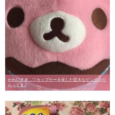
かわいすぎ…♡カップケーキ化した巨大なピンクのり
らっくま♪