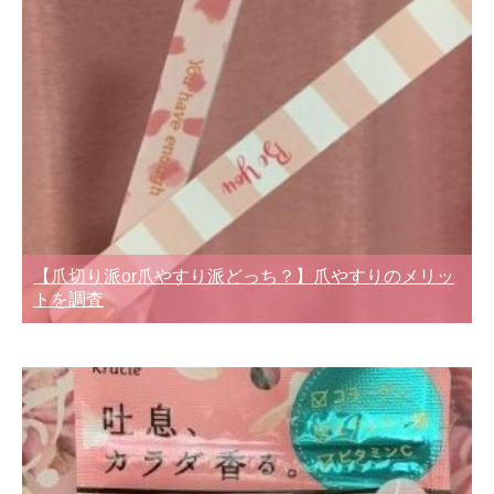
【爪切り派or爪やすり派どっち？】爪やすりのメリッ
トを調査