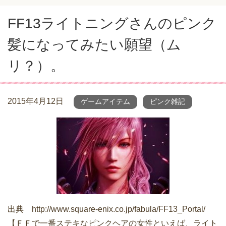
FF13ライトニングさんのピンク
髪になってみたい願望（ム
リ？）。
2015年4月12日
ゲームアイテム
ピンク雑記
出典 http://www.square-enix.co.jp/fabula/FF13_Portal/
【ＦＦで一番ステキなピンクヘアの女性といえば、ライト