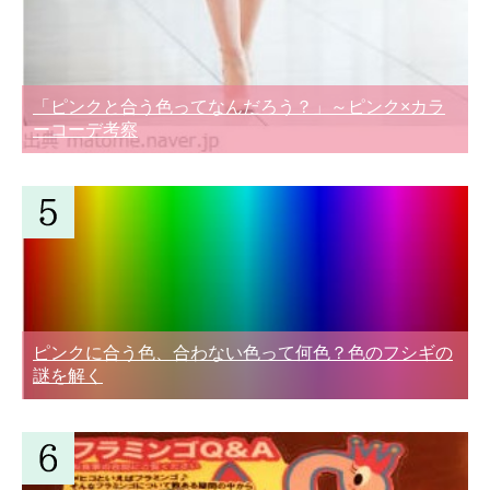
「ピンクと合う色ってなんだろう？」～ピンク×カラ
ーコーデ考察
ピンクに合う色、合わない色って何色？色のフシギの
謎を解く