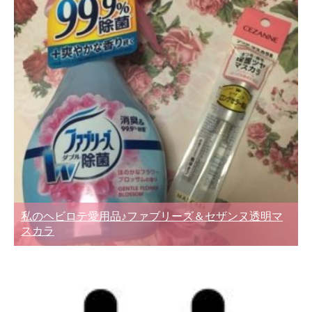
私のヘビロテ愛用品♪ファブリーズ＆セザンヌ透明マ
スカラ