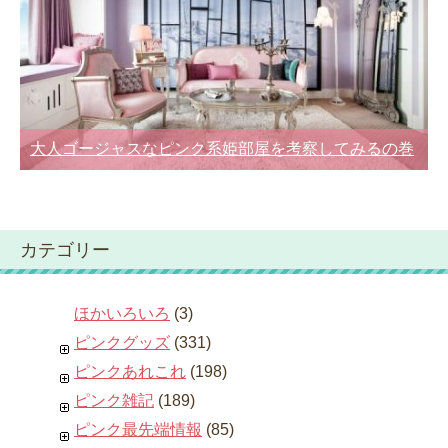
大人ゴージャスなピンク系姫部屋を考察してみるの巻
カテゴリー
ほかいろいろ
(3)
ピンクグッズ
(331)
ピンクあれこれ
(198)
ピンク雑記
(189)
ピンク最先端情報
(85)