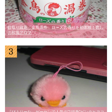
蚊取り線香「金鳥渦巻」ローズの香りを初体験！癒し
の和風アロマ
『ぴよりーな』ゲーセンで人気の”1頭身”ピンクヒヨコ