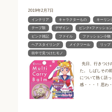
2019年2月7日
インテリア
キャラクターもの
キーリン
テープ類
デザイン
ピンク×ファッショ
ピンク雑記
ファイル
ファッション小物
ヘアスタイリング
メイクツール
リップ
街中で見つけたモノ
先日、行きつけ
た。 しばしその
について熱く語っ
感・・・！ 思わ