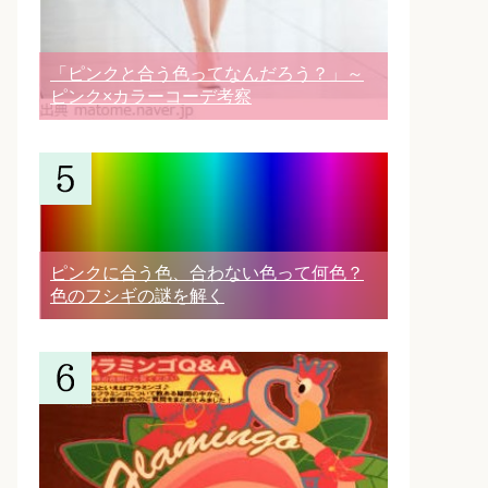
「ピンクと合う色ってなんだろう？」～
ピンク×カラーコーデ考察
ピンクに合う色、合わない色って何色？
色のフシギの謎を解く