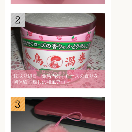
蚊取り線香「金鳥渦巻」ローズの香りを
初体験！癒しの和風アロマ