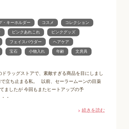
グ・キーホルダー
コスメ
コレクション
ン
ピンクあれこれ
ピンクグッズ
フェイスパウダー
ヘアケア
宝石
小物入れ
年齢
文房具
のドラッグストアで、素敵すぎる商品を目にしまし
前で立ち止まる私。 以前、セーラームーンの目薬
てましたが 今回もまたヒートアップの予
・・・
続きを読む