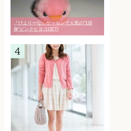
『ぴよりーな』ゲーセンで人気の”1頭
身”ピンクヒヨコGET!