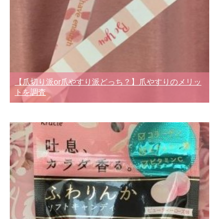
【爪切り派or爪やすり派どっち？】爪やすりのメリッ
トを調査