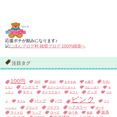
応援ポチが励みになります♪
注目タグ
100均
かわ
2015
2016
おすすめ
お菓子
いい
インテリア
カラーコーディネート
カレンダー
キ
キティ
キャラクター
グッズ
ッチン
ギフト
コス
ピンク
バッグ
バラ
メ
ネイル
ファ
ヘアカラー
ブランド
プチプラ
ッション
ポーチ
姫系
マイメロ
リップ
ローズ
合う色
姫系