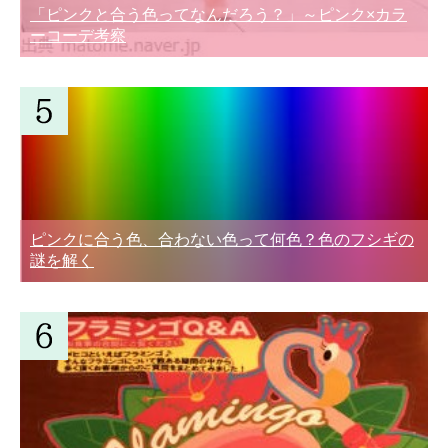
「ピンクと合う色ってなんだろう？」～ピンク×カラ
ーコーデ考察
ピンクに合う色、合わない色って何色？色のフシギの
謎を解く