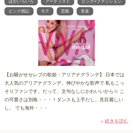
ほかいろいろ
アーティスト
ピンク×ファッション
ピンク雑記
モテ
芸能
音楽
【お騒がせセレブの歌姫・アリアナグランデ】 日本では
大人気のアリアナグランデ。伸びやかな歌声で 私もこっ
そりファンです。だって、文句なしにかわいいから☆ こ
の可愛さは別格・・・！ダンスも上手だし、見目麗しい
し。 でも海外・・・
続きを読む