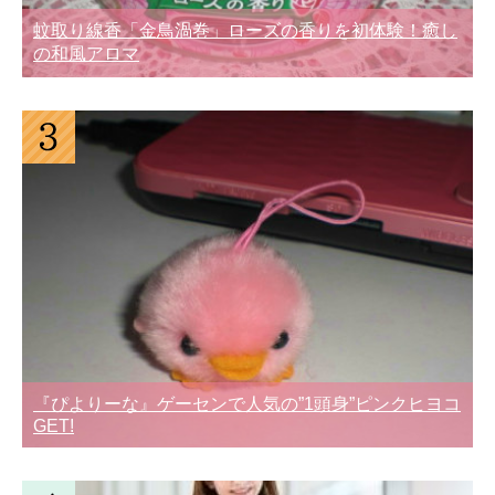
蚊取り線香「金鳥渦巻」ローズの香りを初体験！癒し
の和風アロマ
『ぴよりーな』ゲーセンで人気の”1頭身”ピンクヒヨコ
GET!