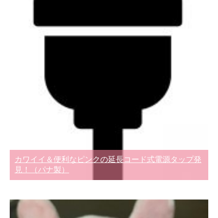
カワイイ＆便利なピンクの延長コード式電源タップ発
見！（パナ製）