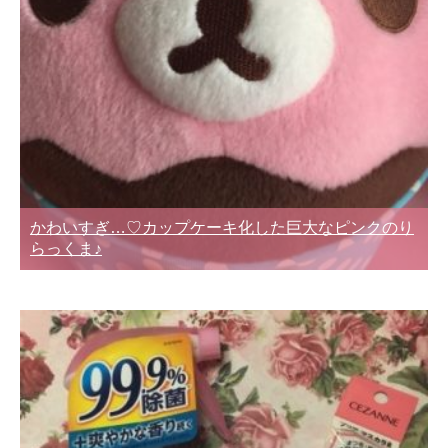
かわいすぎ…♡カップケーキ化した巨大なピンクのり
らっくま♪