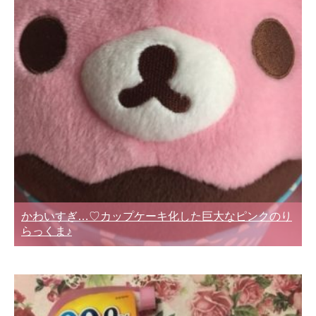
かわいすぎ…♡カップケーキ化した巨大なピンクのり
らっくま♪