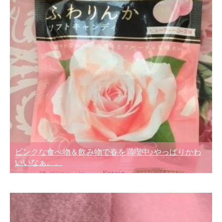
ピンクな食べ物＆飲み物で春を満喫中♪やっぱりかわ
いいなぁ。。