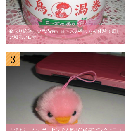
蚊取り線香「金鳥渦巻」ローズの香りを初体験！癒し
の和風アロマ
『ぴよりーな』ゲーセンで人気の”1頭身”ピンクヒヨコ