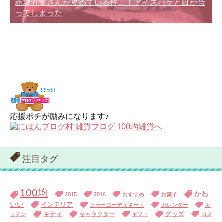
赤城乳業さんが攻めている件…！アイスパケと目が合
ってしまった
応援ポチが励みになります♪
注目タグ
100均
かわ
2015
2016
おすすめ
お菓子
いい
インテリア
カラーコーディネート
カレンダー
キ
キティ
キャラクター
グッズ
ッチン
ギフト
コス