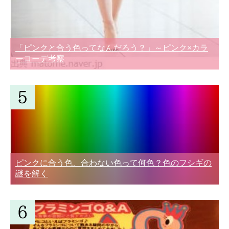
「ピンクと合う色ってなんだろう？」～ピンク×カラ
ーコーデ考察
ピンクに合う色、合わない色って何色？色のフシギの
謎を解く