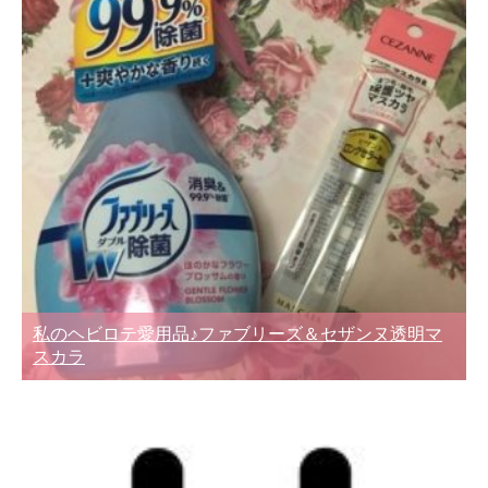
私のヘビロテ愛用品♪ファブリーズ＆セザンヌ透明マ
スカラ