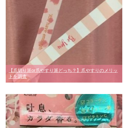
【爪切り派or爪やすり派どっち？】爪やすりのメリッ
トを調査