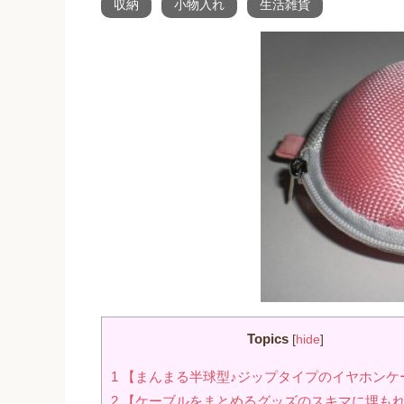
収納
小物入れ
生活雑貨
Topics
[
hide
]
1
【まんまる半球型♪ジップタイプのイヤホンケ
2
【ケーブルをまとめるグッズのスキマに埋も