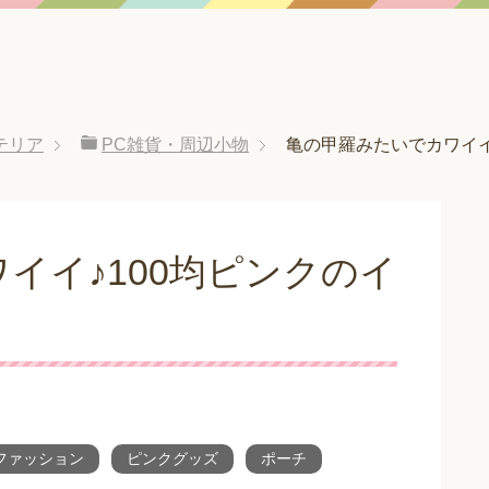
テリア
PC雑貨・周辺小物
亀の甲羅みたいでカワイイ
イイ♪100均ピンクのイ
ファッション
ピンクグッズ
ポーチ