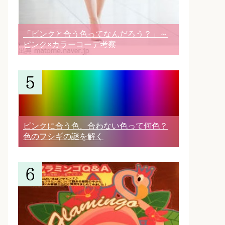
「ピンクと合う色ってなんだろう？」～
ピンク×カラーコーデ考察
ピンクに合う色、合わない色って何色？
色のフシギの謎を解く