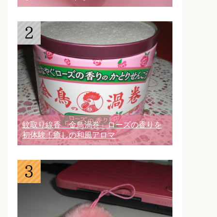
蚊取り線香「金鳥渦巻」ローズの香りを
初体験！癒しの和風アロマ