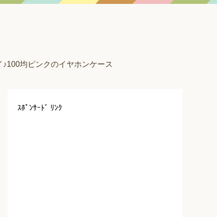
♪100均ピンクのイヤホンケース
ｽﾎﾟﾝｻｰﾄﾞ ﾘﾝｸ