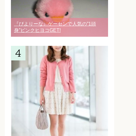
『ぴよりーな』ゲーセンで人気の”1頭
身”ピンクヒヨコGET!