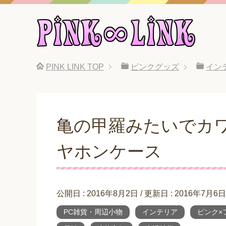
PINK LINK
TOP
ピンクグッズ
イン
亀の甲羅みたいでカワ
ヤホンケース
公開日 :
2016年8月2日
/ 更新日 :
2016年7月6日
PC雑貨・周辺小物
インテリア
ピンク×