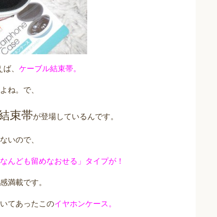
えば、
ケーブル結束帯。
よね。で、
結束帯
が登場しているんです。
ないので、
なんども留めなおせる」タイプが！
感満載です。
いてあったこの
イヤホンケース。