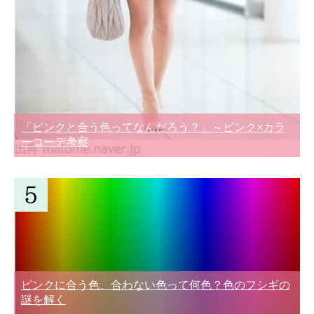
「ピンクと合う色ってなんだろう？」～ピンク×カラ
ーコーデ考察
ピンクに合う色、合わない色って何色？色のフシギの
謎を解く