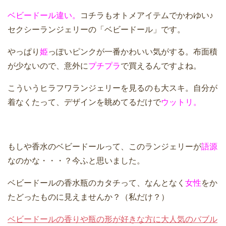
ベビードール違い。
コチラもオトメアイテムでかわゆい♪
セクシーランジェリーの「ベビードール」です。
やっぱり
姫
っぽいピンクが一番かわいい気がする。布面積
が少ないので、意外に
プチプラ
で買えるんですよね。
こういうヒラフワランジェリーを見るのも大スキ。自分が
着なくたって、デザインを眺めてるだけで
ウットリ。
もしや香水のベビードールって、このランジェリーが
語源
なのかな・・・？今ふと思いました。
ベビードールの香水瓶のカタチって、なんとなく
女性
をか
たどったものに見えませんか？（私だけ？）
ベビードールの香りや瓶の形が好きな方に大人気のバブル