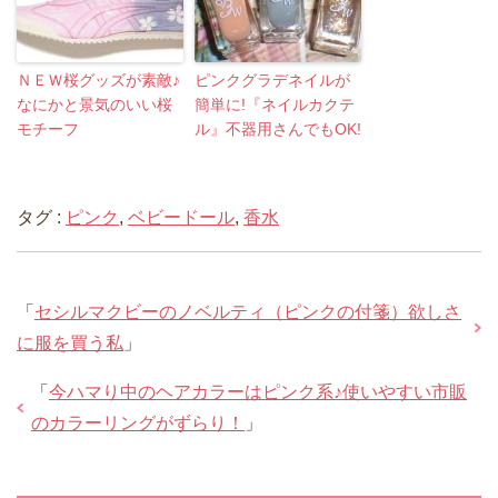
ＮＥＷ桜グッズが素敵♪
ピンクグラデネイルが
なにかと景気のいい桜
簡単に!『ネイルカクテ
モチーフ
ル』不器用さんでもOK!
タグ :
ピンク
,
ベビードール
,
香水
「
セシルマクビーのノベルティ（ピンクの付箋）欲しさ
に服を買う私
」
「
今ハマり中のヘアカラーはピンク系♪使いやすい市販
のカラーリングがずらり！
」