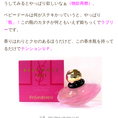
うしてみるとやっぱり欲しいなぁ
（物欲再燃）。
ベビードールは何がステキかっていうと、やっぱり
「瓶」！
この瓶のカタチが何ともいえず姫ちっくで
ラブリ
ー
です。
香りはわりとクセのあるほうだけど、この香水瓶を持って
るだけで
テンションＵＰ。
出典 http://item.rakuten.co.jp/