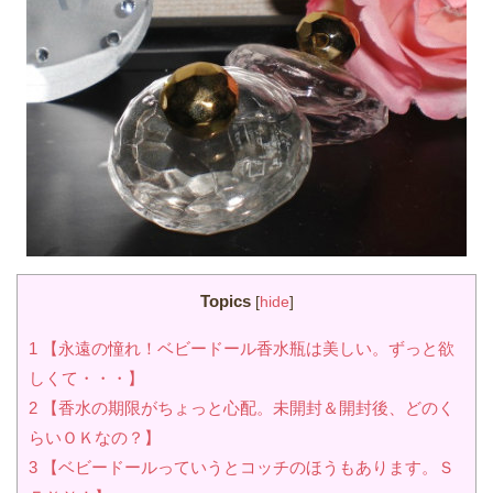
Topics
[
hide
]
1
【永遠の憧れ！ベビードール香水瓶は美しい。ずっと欲
しくて・・・】
2
【香水の期限がちょっと心配。未開封＆開封後、どのく
らいＯＫなの？】
3
【ベビードールっていうとコッチのほうもあります。Ｓ