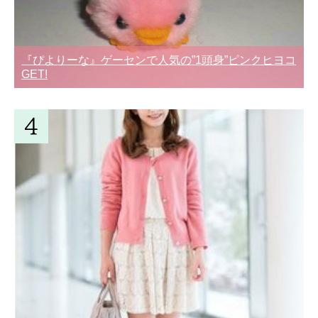
『ぴよりーな』ゲーセンで人気の”1頭身”ピンクヒヨコ
GET!