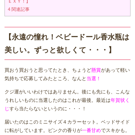
ＥＸＹ！】
4
関連記事
【永遠の憧れ！ベビードール香水瓶は
美しい。ずっと欲しくて・・・】
買おう買おうと思ってたとき、ちょうど
懸賞
があって軽い
気持ちで応募してみたところ、なんと
当選！
クジ運がいいわけではありません。後にも先にも、こんな
うれしいものに当選したのはこれが最後。最近は
年賀状く
じ
すら当たらないというのに・・・！
届いたのはこのミニサイズ４カラーセット。ベッドサイド
に転がしています。ピンクの香りが
一番甘め
でスキかも。