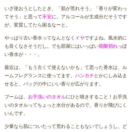
いざ使おうとしたとき、「肌が荒れそう」「香りが変わっ
てそう」と思って
不安
に。アルコールが主成分だそうです
が、変質してたら困るなーと。
やっぱり古い香水ってなんとなく
イヤ
ですよね。風水的に
も良くなさそうだし。でも部屋にはいっぱい
期限切れ
っぽ
い香水が・・・。
最近は、「もう古くて使えないかも」て思った香水は、ル
ームフレグランスに使ってます。
ハンカチ
とかにしみ込ま
せると、バッグの中にいい香りが広がります。
ブームは、
お手洗いのタオル
にひと噴きすること！お手洗
いのタオルってちょっと水分があるので、香りが飛びにく
いんです。
少量なら肌についたって荒れることもないでしょうし、ど