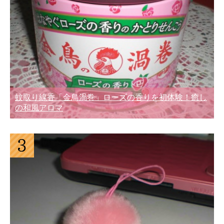
蚊取り線香「金鳥渦巻」ローズの香りを初体験！癒し
の和風アロマ