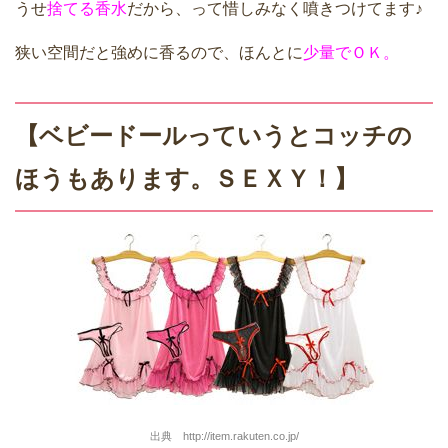
うせ
捨てる香水
だから、って惜しみなく噴きつけてます♪
狭い空間だと強めに香るので、ほんとに
少量でＯＫ。
【ベビードールっていうとコッチの
ほうもあります。ＳＥＸＹ！】
出典 http://item.rakuten.co.jp/