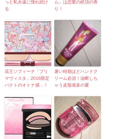
っと私永遠に憧れ続け
ム』は恋愛の絶頂の香
る
り！
花王ソフィーナ「プリ
暑い時期ほどハンドク
マヴィスタ」2016限定
リーム必須！油断しち
パクトのオトナ感…！
ゃう皮脂過多の夏