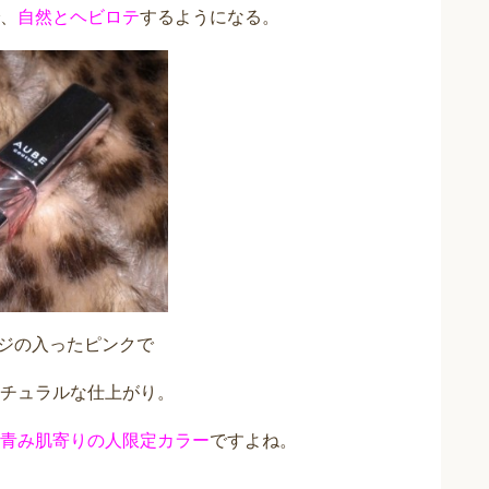
、
自然とヘビロテ
するようになる。
ンジの入ったピンクで
チュラルな仕上がり。
青み肌寄りの人限定カラー
ですよね。