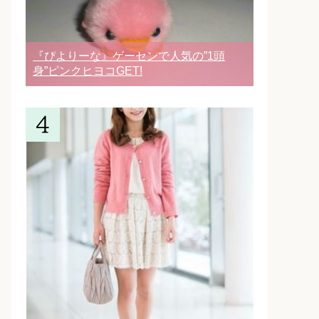
『ぴよりーな』ゲーセンで人気の”1頭
身”ピンクヒヨコGET!