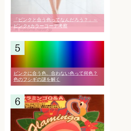
「ピンクと合う色ってなんだろう？」～
ピンク×カラーコーデ考察
ピンクに合う色、合わない色って何色？
色のフシギの謎を解く