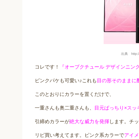
出典 http://
コレです！
『オーブクチュール デザインニン
ピンクパケも可愛い♪これも
目の形そのままに
このとおりにカラーを置くだけで、
一重さんも奥二重さんも、
目元ぱっちり×スッ
引締めカラーが
絶大な威力を発揮
します。チッ
リピ買い考えてます。ピンク系カラーで
アイメ