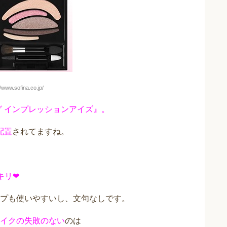
www.sofina.co.jp/
グ インプレッションアイズ』。
配置
されてますね。
キリ❤
プも使いやすいし、文句なしです。
イクの失敗のない
のは