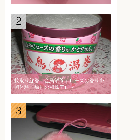
蚊取り線香「金鳥渦巻」ローズの香りを
初体験！癒しの和風アロマ