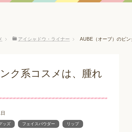
メ
アイシャドウ・ライナー
AUBE（オーブ）のピ
ピンク系コスメは、腫れ
！
1日
グッズ
フェイスパウダー
リップ