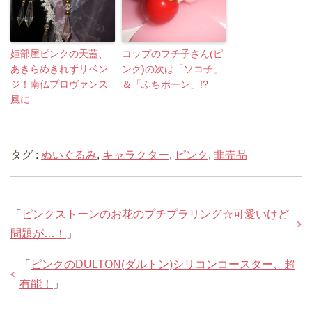
姫部屋ピンクの天蓋、
コップのフチ子さん(ピ
あきらめきれずリベン
ンク)の次は「ソコ子」
ジ！南仏プロヴァンス
＆「ふちボーン」!?
風に
タグ :
ぬいぐるみ
,
キャラクター
,
ピンク
,
非売品
「
ピンクストーンのお花のプチプラリング☆可愛いけど
問題が…！
」
「
ピンクのDULTON(ダルトン)シリコンコースター、超
有能！
」