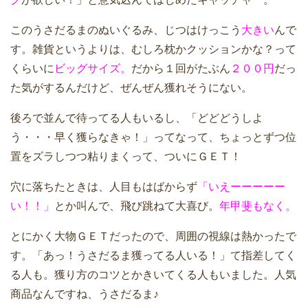
このうさだるまのぬいぐるみ、じつはけっこう
大きい
んで
す。雑貨というよりは、むしろ枕かクッションかな？って
くらいに
ビッグサイズ。
だから１回がたぶん
２００円
だっ
た気がするんだけど、ぜんぜん獲れそうにない。
後ろで並んで待ってる人もいるし、「どどどうしよ
う・・・早く獲らなきゃ！」ってなって、ちょっとずつ位
置をズラしつつ粘りまくって、ついにＧＥＴ！
穴に落ちたときは、人目もはばからず
「いえーーーーー
い！！」
とか叫んで、飛び跳ねて大喜び。
年甲斐もなく。
とにかく大物ＧＥＴだったので、周囲の視線は熱かったで
す。「あっ！うさだるま獲ってる人いる！」て指差してく
る人も。獲り方のコツとかきいてくる人もいました。人気
商品なんですね、うさだるま♪