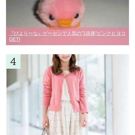
『ぴよりーな』ゲーセンで人気の”1頭身”ピンクヒヨコ
GET!