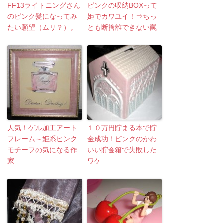
FF13ライトニングさん
ピンクの収納BOXって
のピンク髪になってみ
姫でカワユイ！⇒ちっ
たい願望（ムリ？）。
とも断捨離できない罠
人気！ゲル加工アート
１０万円貯まる本で貯
フレーム～姫系ピンク
金成功！ピンクのかわ
モチーフの気になる作
いい貯金箱で失敗した
家
ワケ