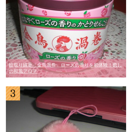
蚊取り線香「金鳥渦巻」ローズの香りを初体験！癒し
の和風アロマ