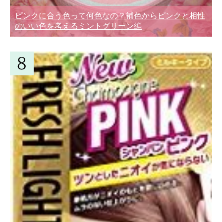
ピンクに合う色って何色なの？補色からピンクと相性
のいい色を考えるミントグリーン編