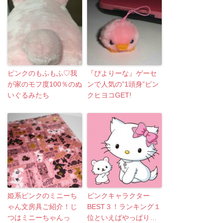
ピンクのもふもふ♡我
『ぴよりーな』ゲーセ
が家のモフ度100％のぬ
ンで人気の”1頭身”ピン
いぐるみたち
クヒヨコGET!
姫系ピンクのミニーち
ピンクキャラクター
ゃん文房具ご紹介！じ
BEST３！ランキング１
つはミニーちゃんっ
位といえばやっぱり…