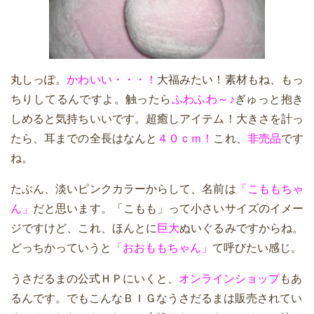
丸しっぽ。
かわいい・・・！
大福みたい！素材もね、もっ
ちりしてるんですよ。触ったら
ふわふわ～♪
ぎゅっと抱き
しめると気持ちいいです。超癒しアイテム！大きさを計っ
たら、耳までの全長はなんと
４０ｃｍ！
これ、
非売品
です
ね。
たぶん、淡いピンクカラーからして、名前は
「こももちゃ
ん」
だと思います。「こもも」って小さいサイズのイメー
ジですけど、これ、ほんとに
巨大
ぬいぐるみですからね。
どっちかっていうと
「おおももちゃん」
て呼びたい感じ。
うさだるまの公式ＨＰにいくと、
オンラインショップ
もあ
るんです。でもこんなＢＩＧなうさだるまは販売されてい