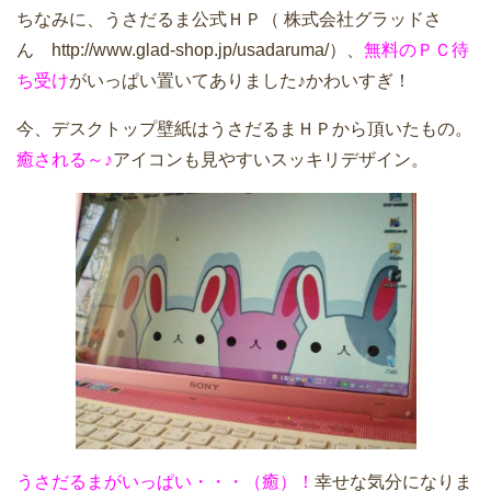
ちなみに、うさだるま公式ＨＰ（ 株式会社グラッドさ
ん http://www.glad-shop.jp/usadaruma/）、
無料のＰＣ待
ち受け
がいっぱい置いてありました♪かわいすぎ！
今、デスクトップ壁紙はうさだるまＨＰから頂いたもの。
癒される～♪
アイコンも見やすいスッキリデザイン。
うさだるまがいっぱい・・・（癒）！
幸せな気分になりま