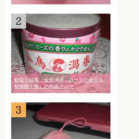
蚊取り線香「金鳥渦巻」ローズの香りを
初体験！癒しの和風アロマ