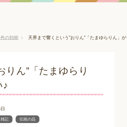
×色の効能
天界まで響くという”おりん”「たまゆらりん」が
おりん”「たまゆらり
♪
5日
ク雑記
伝統の品