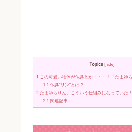
Topics
[
hide
]
1
この可愛い物体が仏具とか・・・！「たまゆ
1.1
仏具”リン”とは？
2
たまゆらりん、こういう仕組みになっていた
2.1
関連記事