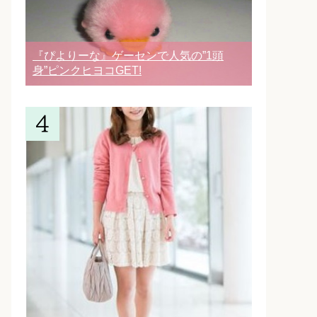
『ぴよりーな』ゲーセンで人気の”1頭
身”ピンクヒヨコGET!