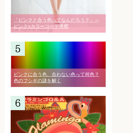
「ピンクと合う色ってなんだろう？」～
ピンク×カラーコーデ考察
ピンクに合う色、合わない色って何色？
色のフシギの謎を解く