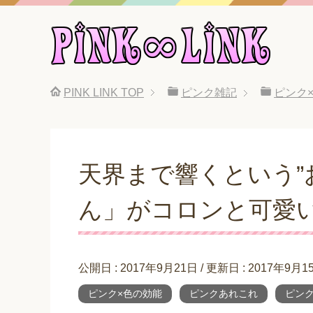
PINK LINK
TOP
ピンク雑記
ピンク
天界まで響くという”
ん」がコロンと可愛い
公開日 :
2017年9月21日
/ 更新日 :
2017年9月1
ピンク×色の効能
ピンクあれこれ
ピン