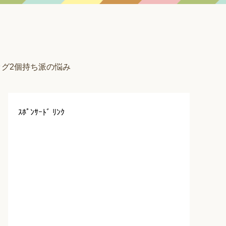
グ2個持ち派の悩み
ｽﾎﾟﾝｻｰﾄﾞ ﾘﾝｸ