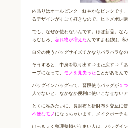
内貼りはオールピンク！鮮やかなピンクです。
るデザインがすごく好きなので、ヒトメボレ購
でも、なぜか使わないんです。ほぼ新品。なん
らむしろ、
忘れ物が増えた
んですよね(笑)。私
自分の使うバッグサイズてかなりバラバラなの
そうすると、中身を取り出す⇒また戻す⇒「あ
ープになって、
モノを見失った
ことがあるんで
バッグインバッグって、普段使うバッグが
１つ
人でないと、なかなか便利に使いこなせないア
とくに私みたいに、長財布と折財布を交互に使
不便なモノ
になっちゃいます。メイクポーチも
けっきょく整理整頓がうまい人は、バッグイン