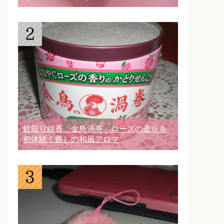
蚊取り線香「金鳥渦巻」ローズの香りを
初体験！癒しの和風アロマ