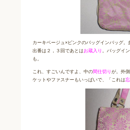
カーキベージュ×ピンクのバッグインバッグ。
出番は２，３回であとは
お蔵入り
。バッグイン
も。
これ、すごいんですよ、中の
間仕切り
が。外側
ケットやファスナーもいっぱいで、「これは
忘