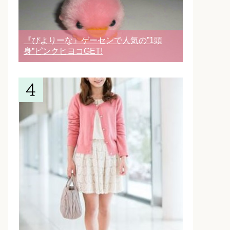
『ぴよりーな』ゲーセンで人気の”1頭
身”ピンクヒヨコGET!