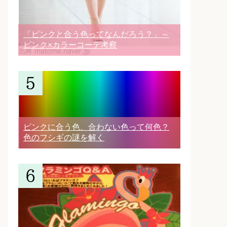
「ピンクと合う色ってなんだろう？」～
ピンク×カラーコーデ考察
ピンクに合う色、合わない色って何色？
色のフシギの謎を解く