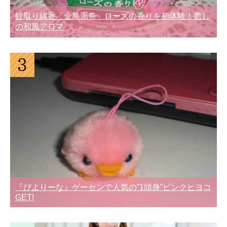
蚊取り線香「金鳥渦巻」ローズの香りを初体験！癒し
の和風アロマ
『ぴよりーな』ゲーセンで人気の”1頭身”ピンクヒヨコ
GET!