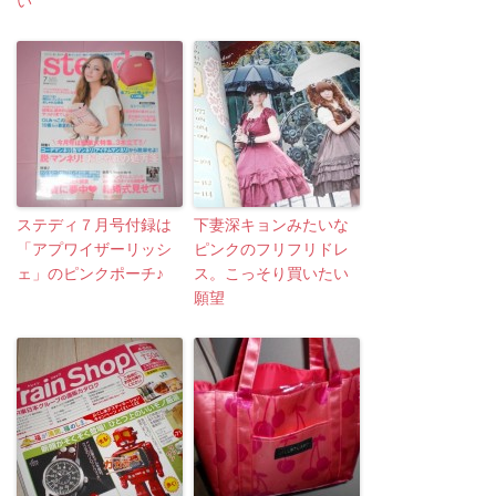
い
ステディ７月号付録は
下妻深キョンみたいな
「アプワイザーリッシ
ピンクのフリフリドレ
ェ」のピンクポーチ♪
ス。こっそり買いたい
願望