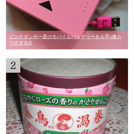
ピンクダンボー君のモバイルバッテリーを入手♪激カ
ワすぎる///