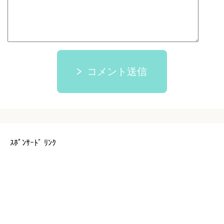
コメント送信
ｽﾎﾟﾝｻｰﾄﾞ ﾘﾝｸ