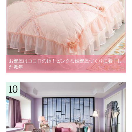
お部屋はココロの鏡！ピンクな姫部屋づくりに着手し
た数年