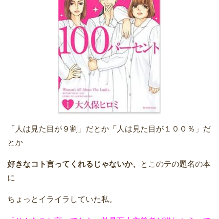
「人は見た目が９割」だとか「人は見た目が１００％」だ
とか
好きなコト言ってくれるじゃないか、
とこのテの題名の本
に
ちょっとイライラしていた私。