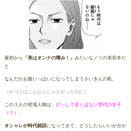
最初から
「美はオンナの嗜み！」
みたいなノリの美容本だ
と
なんだかお腹いっぱいになってしまうさいきんの私。
（かつてはこんなんじゃなかったのに）
この３人の登場人物は、
けっして若くはない世代の女子
（？）。
オシャレが時代錯誤
になってきて、どうしたらいいか分か