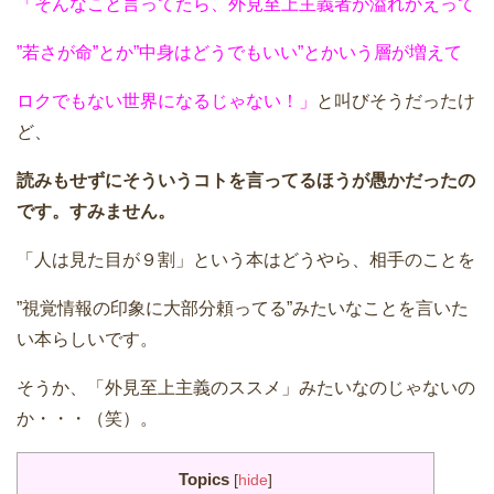
「そんなこと言ってたら、外見至上主義者が溢れかえって
”若さが命”とか”中身はどうでもいい”とかいう層が増えて
ロクでもない世界になるじゃない！」
と叫びそうだったけ
ど、
読みもせずにそういうコトを言ってるほうが愚かだったの
です。すみません。
「人は見た目が９割」という本はどうやら、相手のことを
”視覚情報の印象に大部分頼ってる”みたいなことを言いた
い本らしいです。
そうか、「外見至上主義のススメ」みたいなのじゃないの
か・・・（笑）。
Topics
[
hide
]