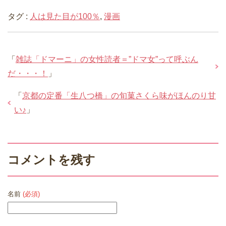
タグ :
人は見た目が100％
,
漫画
「
雑誌「ドマーニ」の女性読者＝”ドマ女”って呼ぶん
だ・・・！
」
「
京都の定番「生八つ橋」の旬菓さくら味がほんのり甘
い♪
」
コメントを残す
名前
(必須)