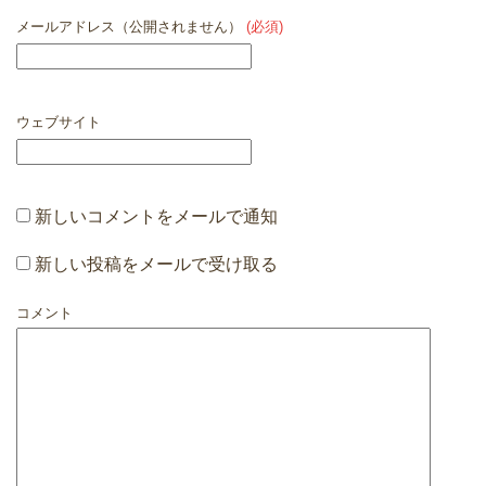
メールアドレス（公開されません）
(必須)
ウェブサイト
新しいコメントをメールで通知
新しい投稿をメールで受け取る
コメント