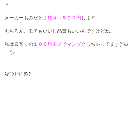
＾
メーカーものだと
１枚４～５００円
します。
もちろん、モチもいいし品質もいいんですけどね。
私は最寄りの
１００均モノでマンゾク
しちゃってます(*´ω
｀*)♪
ｽﾎﾟﾝｻｰﾄﾞﾘﾝｸ