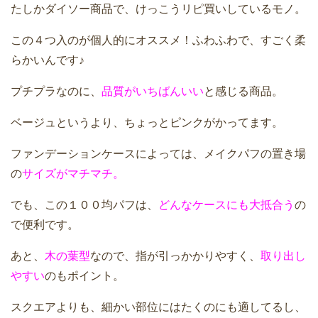
たしかダイソー商品で、けっこうリピ買いしているモノ。
この４つ入のが個人的にオススメ！ふわふわで、すごく柔
らかいんです♪
プチプラなのに、
品質がいちばんいい
と感じる商品。
ベージュというより、ちょっとピンクがかってます。
ファンデーションケースによっては、メイクパフの置き場
の
サイズがマチマチ。
でも、この１００均パフは、
どんなケースにも大抵合う
の
で便利です。
あと、
木の葉型
なので、指が引っかかりやすく、
取り出し
やすい
のもポイント。
スクエアよりも、細かい部位にはたくのにも適してるし、