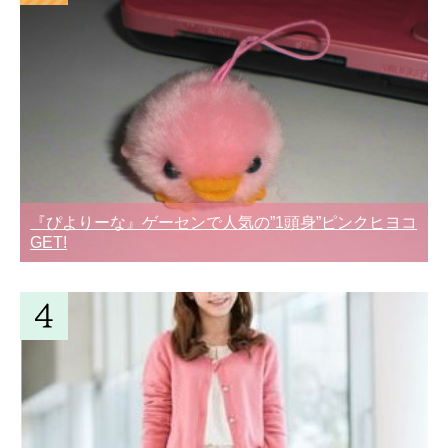
『ぴよりーな』ゲーセンで人気の”1頭身”ピンクヒヨコ
GET!