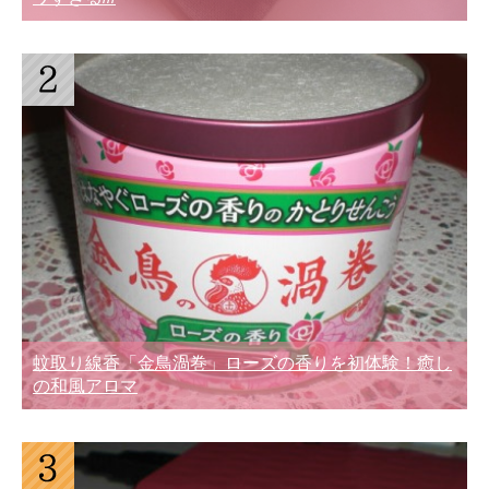
蚊取り線香「金鳥渦巻」ローズの香りを初体験！癒し
の和風アロマ