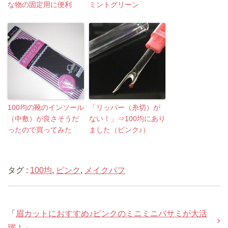
な物の固定用に便利
ミントグリーン
100均の靴のインソール
「リッパー（糸切）が
（中敷）が良さそうだ
ない！」⇒100均にあり
ったので買ってみた
ました（ピンク♪）
タグ :
100均
,
ピンク
,
メイクパフ
「
眉カットにおすすめ♪ピンクのミニミニバサミが大活
躍！
」