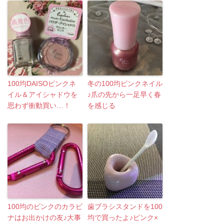
100均DAISOピンクネ
冬の100均ピンクネイル
イル＆アイシャドウを
♪爪の先から一足早く春
思わず衝動買い…！
を感じる
100均のピンクのカラビ
歯ブラシスタンドを100
ナはお出かけの友♪大事
均で買ったよ♪ピンク×