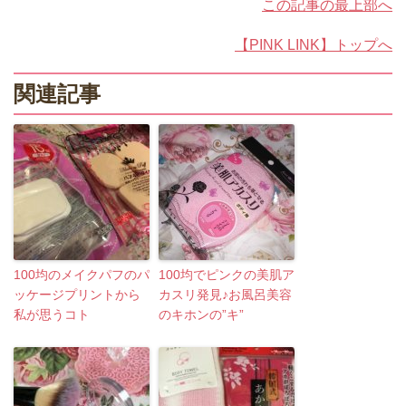
この記事の最上部へ
【PINK LINK】トップへ
関連記事
100均のメイクパフのパ
100均でピンクの美肌ア
ッケージプリントから
カスリ発見♪お風呂美容
私が思うコト
のキホンの”キ”