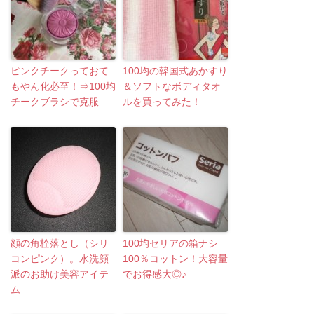
ピンクチークっておて
100均の韓国式あかすり
もやん化必至！⇒100均
＆ソフトなボディタオ
チークブラシで克服
ルを買ってみた！
顔の角栓落とし（シリ
100均セリアの箱ナシ
コンピンク）。水洗顔
100％コットン！大容量
派のお助け美容アイテ
でお得感大◎♪
ム