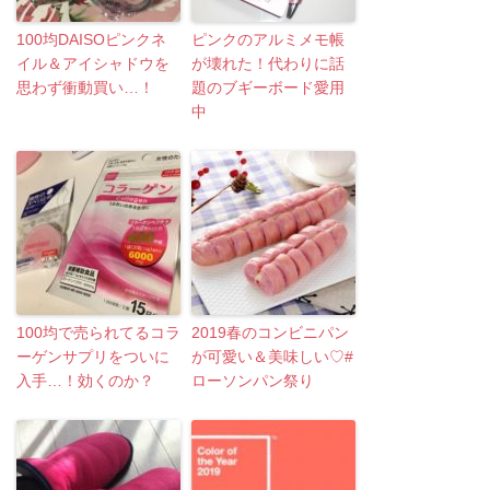
100均DAISOピンクネ
ピンクのアルミメモ帳
イル＆アイシャドウを
が壊れた！代わりに話
思わず衝動買い…！
題のブギーボード愛用
中
100均で売られてるコラ
2019春のコンビニパン
ーゲンサプリをついに
が可愛い＆美味しい♡#
入手…！効くのか？
ローソンパン祭り