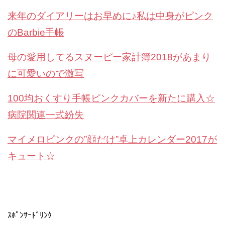
来年のダイアリーはお早めに♪私は中身がピンク
のBarbie手帳
母の愛用してるスヌーピー家計簿2018があまり
に可愛いので激写
100均おくすり手帳ピンクカバーを新たに購入☆
病院関連一式紛失
マイメロピンクの”顔だけ”卓上カレンダー2017が
キュート☆
ｽﾎﾟﾝｻｰﾄﾞﾘﾝｸ