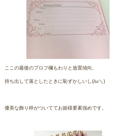
ここの最後のプロフ欄もわりと放置傾向。
持ち出して落としたときに恥ずかしいし(/ω＼)
優美な飾り枠がついててお姫様要素強めです。