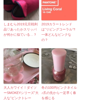
しまむら2019元旦戦利
2019カラートレンド
品♡あったかスリッパ
は”リビングコーラル”‼
が何かに似ている…？
一体どんなピンクな
の？
大人カワイイ！ダイソ
冬の100均ピンクネイル
ーSMOKEYシリーズ”大
♪爪の先から一足早く春
人な”ピンクトレー
を感じる