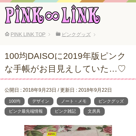
PINK LINK
TOP
ピンクグッズ
100均DAISOに2019年版ピンク
な手帳がお目見えしていた…♡
公開日 :
2018年9月23日
/ 更新日 :
2018年9月22日
100均
デザイン
ノート・メモ
ピンクグッズ
ピンク最先端情報
ピンク雑記
文房具