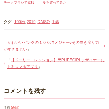
チークブラシで克服
ルを買ってみた！
タグ :
100均
,
2019
,
DAISO
,
手帳
「
かわいいピンクの１００均メジャー♪その巻き戻り力
がすさまじい
」
「
【ドーリーコレクション】元PUPEGIRLデザイナーに
よるスマホアプリ
」
コメントを残す
名前
(必須)