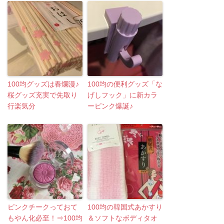
100均グッズは春爛漫♪
100均の便利グッズ「な
桜グッズ充実で先取り
げしフック」に新カラ
行楽気分
ーピンク爆誕♪
ピンクチークっておて
100均の韓国式あかすり
もやん化必至！⇒100均
＆ソフトなボディタオ