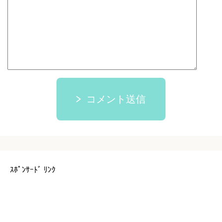
コメント送信
ｽﾎﾟﾝｻｰﾄﾞ ﾘﾝｸ