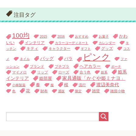
注目タグ
100均
かわ
2015
2016
おすすめ
お菓子
いい
インテリア
カラーコーディネート
カレンダー
キ
キティ
キャラクター
グッズ
ッチン
ギフト
コス
ピンク
バッグ
バラ
メ
ネイル
ファ
ヘアカラー
ブランド
プチプラ
ッション
ポーチ
姫系
マイメロ
リップ
ローズ
合う色
姫系
家具通販「かぐや姫ミナヨ」
インテリア
姫部屋
渡辺美奈代
春
桜
流行
小林製薬
服
花
財布
雑貨
雑貨小物
色
通販
限定