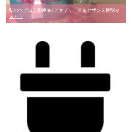
私のヘビロテ愛用品♪ファブリーズ＆セザンヌ透明マ
スカラ