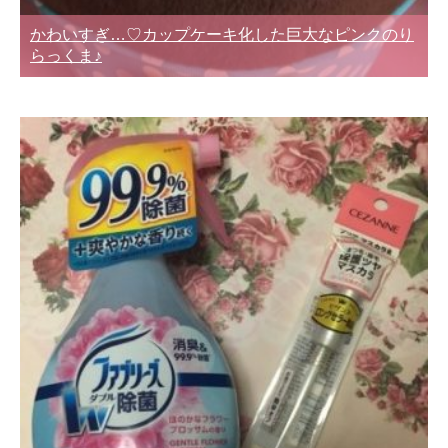
かわいすぎ…♡カップケーキ化した巨大なピンクのり
らっくま♪