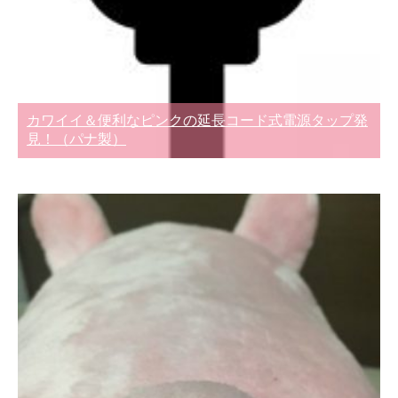
カワイイ＆便利なピンクの延長コード式電源タップ発
見！（パナ製）