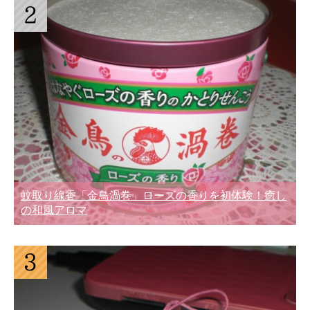
蚊取り線香「金鳥渦巻」ローズの香りを初体験！癒し
の和風アロマ