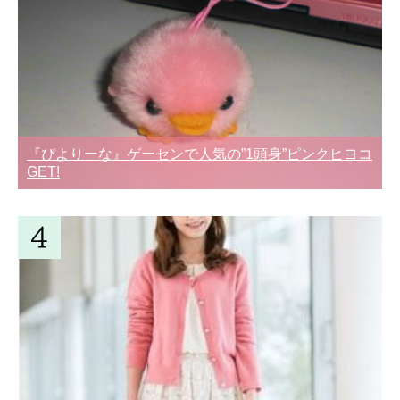
『ぴよりーな』ゲーセンで人気の”1頭身”ピンクヒヨコ
GET!