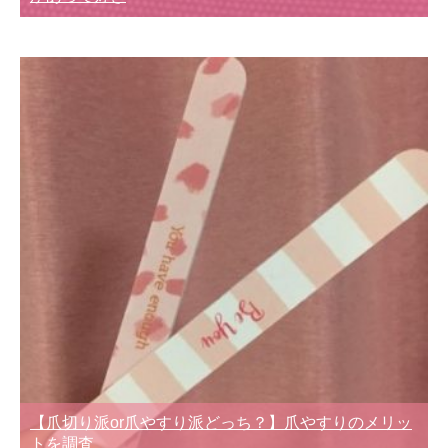
【爪切り派or爪やすり派どっち？】爪やすりのメリッ
トを調査