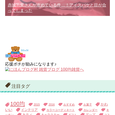
赤城乳業さんが攻めている件…！アイスパケと目が合
ってしまった
応援ポチが励みになります♪
注目タグ
100均
かわ
2015
2016
おすすめ
お菓子
いい
インテリア
カラーコーディネート
カレンダー
キ
キティ
キャラクター
グッズ
ッチン
ギフト
コス