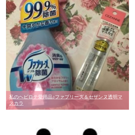
私のヘビロテ愛用品♪ファブリーズ＆セザンヌ透明マ
スカラ