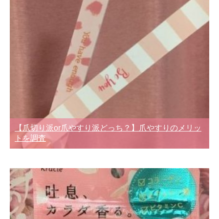
【爪切り派or爪やすり派どっち？】爪やすりのメリッ
トを調査