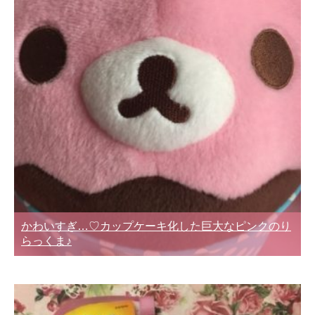
かわいすぎ…♡カップケーキ化した巨大なピンクのり
らっくま♪