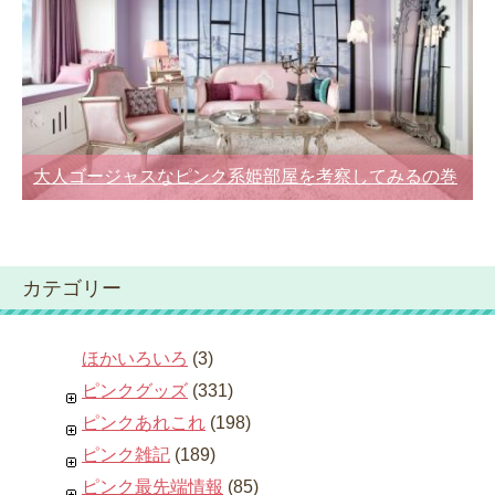
大人ゴージャスなピンク系姫部屋を考察してみるの巻
カテゴリー
ほかいろいろ
(3)
ピンクグッズ
(331)
ピンクあれこれ
(198)
ピンク雑記
(189)
ピンク最先端情報
(85)