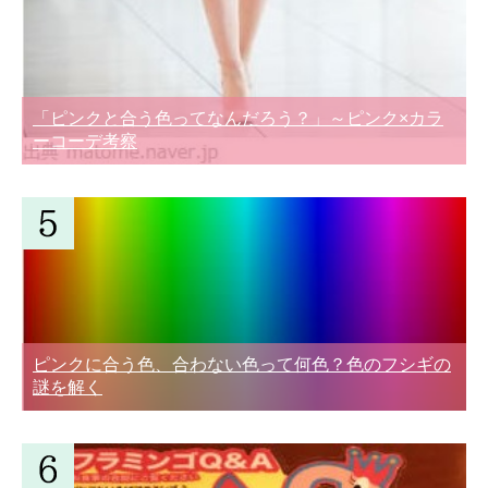
「ピンクと合う色ってなんだろう？」～ピンク×カラ
ーコーデ考察
ピンクに合う色、合わない色って何色？色のフシギの
謎を解く