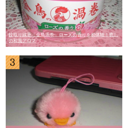
蚊取り線香「金鳥渦巻」ローズの香りを初体験！癒し
の和風アロマ