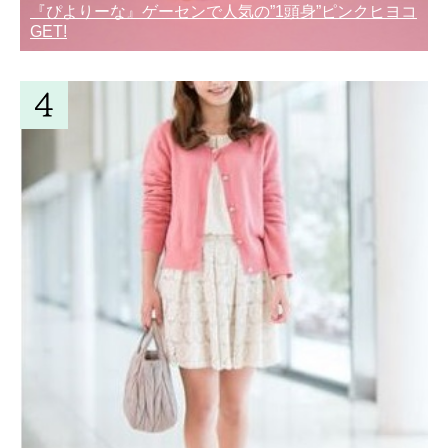
『ぴよりーな』ゲーセンで人気の”1頭身”ピンクヒヨコ
GET!