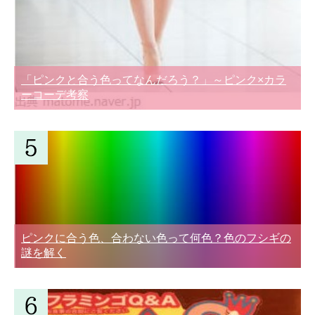
「ピンクと合う色ってなんだろう？」～ピンク×カラ
ーコーデ考察
ピンクに合う色、合わない色って何色？色のフシギの
謎を解く