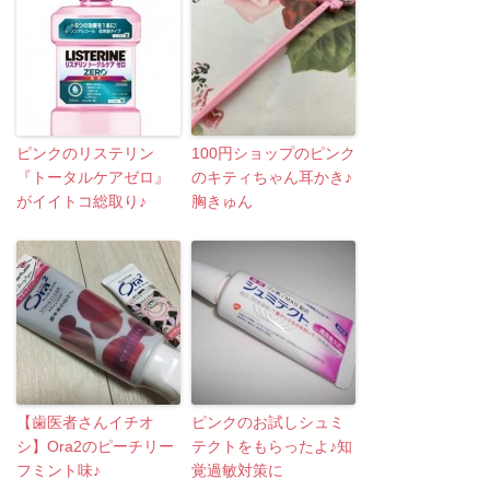
ピンクのリステリン
100円ショップのピンク
『トータルケアゼロ』
のキティちゃん耳かき♪
がイイトコ総取り♪
胸きゅん
【歯医者さんイチオ
ピンクのお試しシュミ
シ】Ora2のピーチリー
テクトをもらったよ♪知
フミント味♪
覚過敏対策に