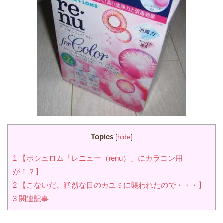
Topics
[
hide
]
1
【ボシュロム「レニュー（renu）」にカラコン用
が！？】
2
【こないだ、猛烈な目のカユミに襲われたので・・・】
3
関連記事