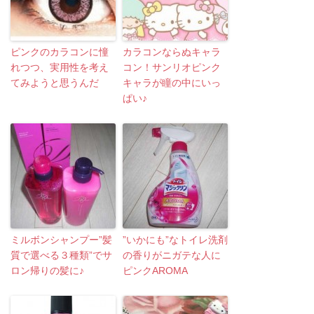
ピンクのカラコンに憧
カラコンならぬキャラ
れつつ、実用性を考え
コン！サンリオピンク
てみようと思うんだ
キャラが瞳の中にいっ
ぱい♪
ミルボンシャンプー”髪
”いかにも”なトイレ洗剤
質で選べる３種類”でサ
の香りがニガテな人に
ロン帰りの髪に♪
ピンクAROMA