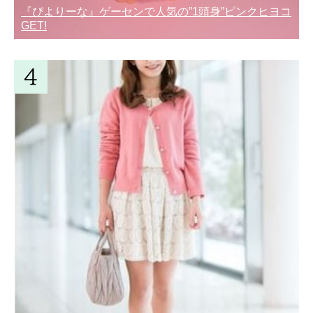
『ぴよりーな』ゲーセンで人気の”1頭身”ピンクヒヨコ
GET!