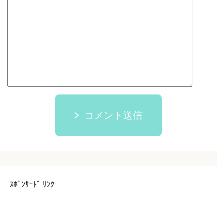
コメント送信
ｽﾎﾟﾝｻｰﾄﾞ ﾘﾝｸ