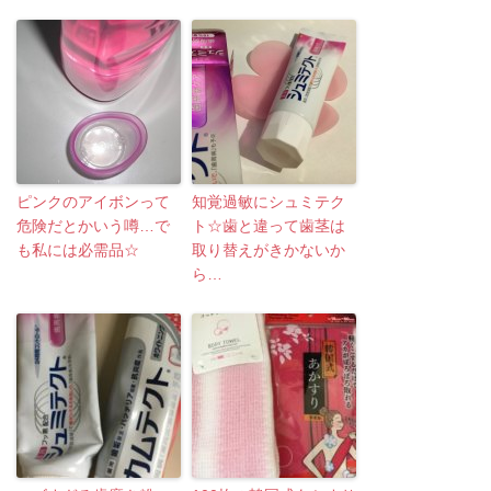
ピンクのアイボンって
知覚過敏にシュミテク
危険だとかいう噂…で
ト☆歯と違って歯茎は
も私には必需品☆
取り替えがきかないか
ら…