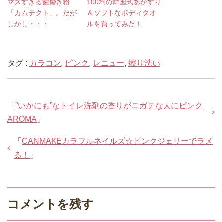
マズすぎる歯磨き粉
100均の韓国式あかすり
「カムテクト」。だが
＆ソフトなボディタオ
しかし・・・
ルを買ってみた！
タグ :
カラコン
,
ピンク
,
レニュー
,
擦り洗い
「
”いかにも”なトイレ洗剤の香りがニガテな人にピンク
AROMA
」
「
CANMAKEカラフルネイルズ☆ピンクジェリーでラメ
る！
」
コメントを残す