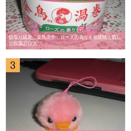
蚊取り線香「金鳥渦巻」ローズの香りを初体験！癒し
の和風アロマ