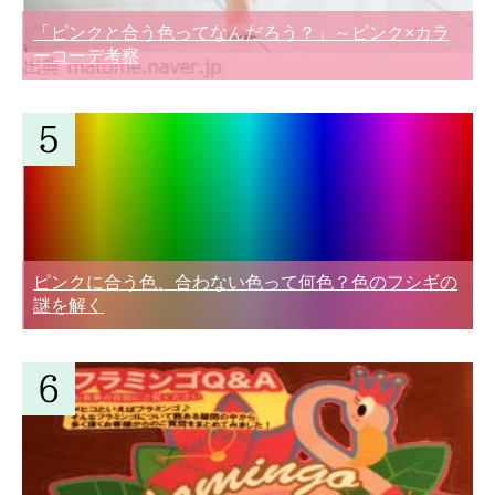
「ピンクと合う色ってなんだろう？」～ピンク×カラ
ーコーデ考察
ピンクに合う色、合わない色って何色？色のフシギの
謎を解く