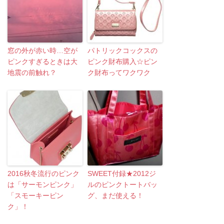
窓の外が赤い時…空が
パトリックコックスの
ピンクすぎるときは大
ピンク財布購入☆ピン
地震の前触れ？
ク財布ってワクワク
2016秋冬流行のピンク
SWEET付録★2012ジ
は「サーモンピンク」
ルのピンクトートバッ
「スモーキーピン
グ、まだ使える！
ク」！