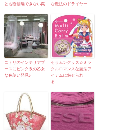
とも断捨離できない罠
な魔法のドライヤー
ニトリのインテリアブ
セラムングッズ☆ミラ
ースにピンク系の乙女
クルロマンスな魔法ア
な色使い発見♪
イテムに魅せられ
る…！