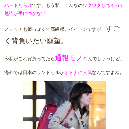
ハートだらけ
です。もう私、こんなの
ワクワクしちゃって
勉強が手につかない！
すご
ステッチも姫っぽくて高級感。イイトシですが、
く背負いたい願望。
通報モノ
今私がこれ背負ってたら
なんでしょうけど、
海外では日本のランドセルが
オトナに人気
なんですよね。