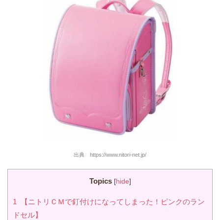
出典 https://www.nitori-net.jp/
Topics
[
hide
]
1
【ニトリＣＭで釘付けになってしまった！ピンクのラン
ドセル】