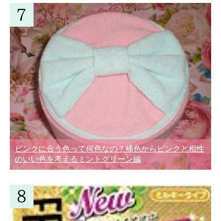
ピンクに合う色って何色なの？補色からピンクと相性
のいい色を考えるミントグリーン編