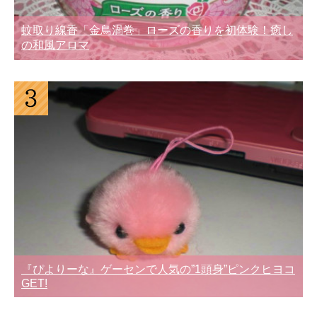
蚊取り線香「金鳥渦巻」ローズの香りを初体験！癒し
の和風アロマ
『ぴよりーな』ゲーセンで人気の”1頭身”ピンクヒヨコ
GET!