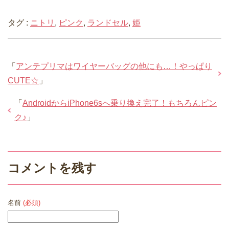
タグ :
ニトリ
,
ピンク
,
ランドセル
,
姫
「
アンテプリマはワイヤーバッグの他にも…！やっぱり
CUTE☆
」
「
AndroidからiPhone6sへ乗り換え完了！もちろんピン
ク♪
」
コメントを残す
名前
(必須)