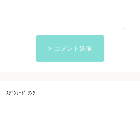
コメント送信
ｽﾎﾟﾝｻｰﾄﾞ ﾘﾝｸ