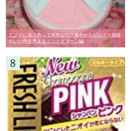
ピンクに合う色って何色なの？補色からピンクと相性
のいい色を考えるミントグリーン編