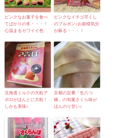
ピンクなお菓子を食べ
ピンクなイチゴ尽くし
てばかりの冬・・・！
のブルボン♪お姫様気分
心温まるカワイイ色
が蘇る・・・！
北海道ミルクの大粒ア
京都の定番「生八つ
ポロがほんとに大粒！
橋」の旬菓さくら味が
しかも美味♪
ほんのり甘い♪