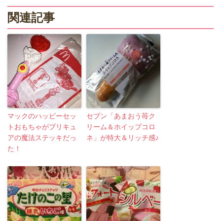
関連記事
マックのハッピーセッ
セブン「あまおう苺ク
トおもちゃがプリキュ
リーム＆ホイップコロ
アの魔法ステッキだっ
ネ」が特大＆リッチ感♪
た！