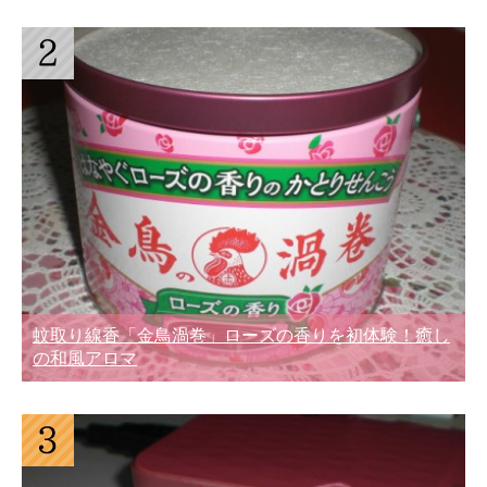
蚊取り線香「金鳥渦巻」ローズの香りを初体験！癒し
の和風アロマ