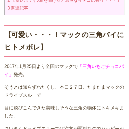
2
【食レポです♪箱を開けると濃厚なイチゴの香り・・・】
3
関連記事
【可愛い・・・！マックの三角パイに
ヒトメボレ】
2017年1月25日より全国のマックで
「三角いちごチョコパ
イ」
発売。
そうとは知らずわたくし、本日２７日、たまたまマックの
ドライブスルーで
目に飛びこんできた
美味しそうな三角の物体
にトキメキま
した。
さいきんドライブスルーでは注文が面倒なのでハッピーセ