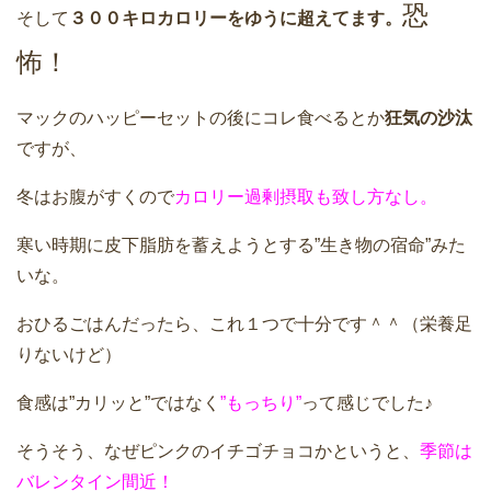
恐
そして
３００キロカロリーをゆうに超えてます。
怖！
マックのハッピーセットの後にコレ食べるとか
狂気の沙汰
ですが、
冬はお腹がすくので
カロリー過剰摂取も致し方なし。
寒い時期に皮下脂肪を蓄えようとする”生き物の宿命”みた
いな。
おひるごはんだったら、これ１つで十分です＾＾（栄養足
りないけど）
食感は”カリッと”ではなく
”もっちり”
って感じでした♪
そうそう、なぜピンクのイチゴチョコかというと、
季節は
バレンタイン間近！