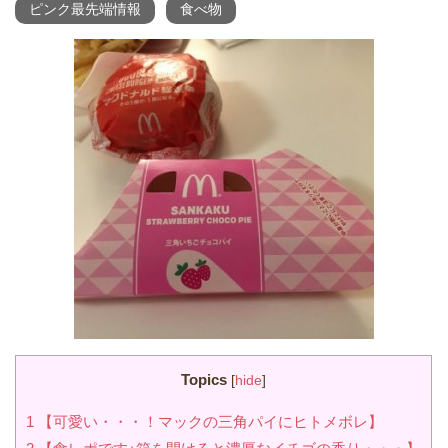
ピンク最先端情報
食べ物
Topics
[
hide
]
1
【可愛い・・・！マックの三角パイにヒトメボレ】