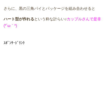
さらに、黒の三角パイとパッケージを組み合わせると
ハート型が作れる
という粋な計らい♪
カップルさんで是非
(*´ω｀*)
ｽﾎﾟﾝｻｰﾄﾞﾘﾝｸ