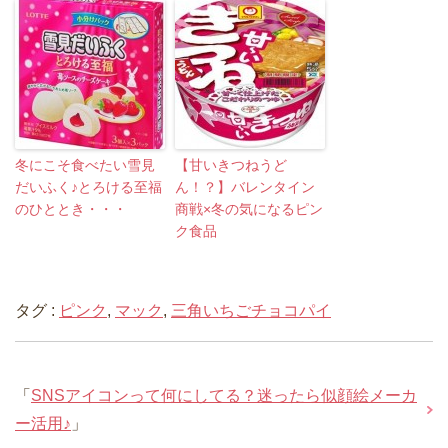
冬にこそ食べたい雪見
【甘いきつねうど
だいふく♪とろける至福
ん！？】バレンタイン
のひととき・・・
商戦×冬の気になるピン
ク食品
タグ :
ピンク
,
マック
,
三角いちごチョコパイ
「
SNSアイコンって何にしてる？迷ったら似顔絵メーカ
ー活用♪
」