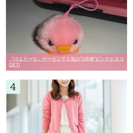
『ぴよりーな』ゲーセンで人気の”1頭身”ピンクヒヨコ
GET!