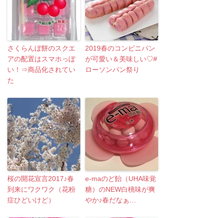
さくらんぼ餅のスクエ
2019春のコンビニパン
アの配置はスマホっぽ
が可愛い＆美味しい♡#
い！⇒商品化されてい
ローソンパン祭り
た
桜の開花宣言2017♪春
e-maのど飴（UHA味覚
到来にワクワク（花粉
糖）のNEW白桃味が爽
症ひどいけど）
やか♪春だなぁ…