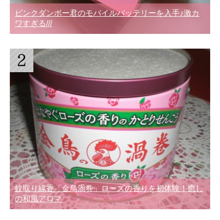
ピンクダンボー君のモバイルバッテリーを入手♪激カ
ワすぎる///
蚊取り線香「金鳥渦巻」ローズの香りを初体験！癒し
の和風アロマ