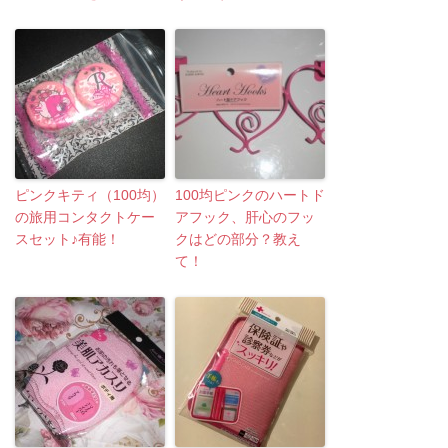
ピンクキティ（100均）
100均ピンクのハートド
の旅用コンタクトケー
アフック、肝心のフッ
スセット♪有能！
クはどの部分？教え
て！