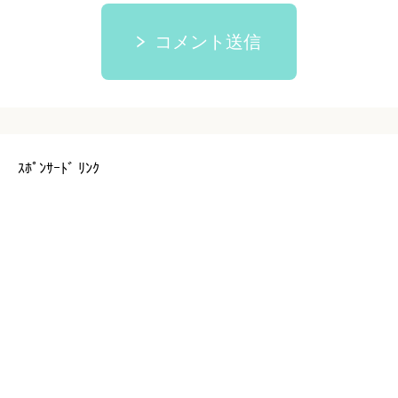
コメント送信
ｽﾎﾟﾝｻｰﾄﾞ ﾘﾝｸ