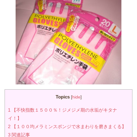
Topics
[
hide
]
1
【不快指数１５００％！ジメジメ期の水垢がキタナ
イ！】
2
【１００均メラミンスポンジで水まわりを磨きまくる】
3
関連記事