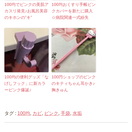
100均でピンクの美肌ア
100均おくすり手帳ピン
カスリ発見♪お風呂美容
クカバーを新たに購入
のキホンの”キ”
☆病院関連一式紛失
100均の便利グッズ「な
100円ショップのピンク
げしフック」に新カラ
のキティちゃん耳かき♪
ーピンク爆誕♪
胸きゅん
タグ :
100均
,
カビ
,
ピンク
,
手袋
,
水垢