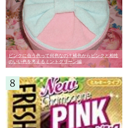
ピンクに合う色って何色なの？補色からピンクと相性
のいい色を考えるミントグリーン編