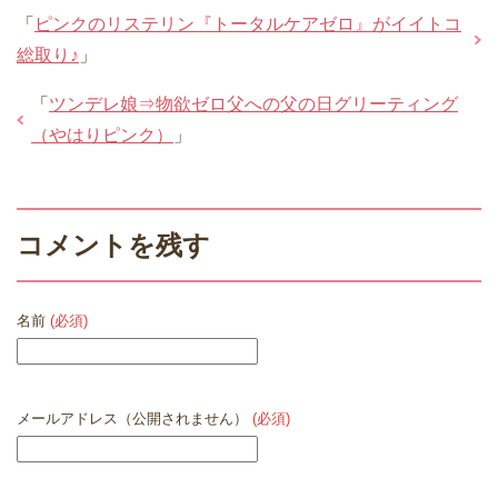
「
ピンクのリステリン『トータルケアゼロ』がイイトコ
総取り♪
」
「
ツンデレ娘⇒物欲ゼロ父への父の日グリーティング
（やはりピンク）
」
コメントを残す
名前
(必須)
メールアドレス（公開されません）
(必須)