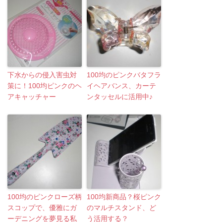
下水からの侵入害虫対
100均のピンクバタフラ
策に！100均ピンクのヘ
イヘアバンス、カーテ
アキャッチャー
ンタッセルに活用中♪
100均のピンクローズ柄
100均新商品？桜ピンク
スコップで、優雅にガ
のマルチスタンド、ど
ーデニングを夢見る私
う活用する？