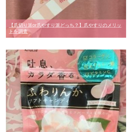
【爪切り派or爪やすり派どっち？】爪やすりのメリッ
トを調査