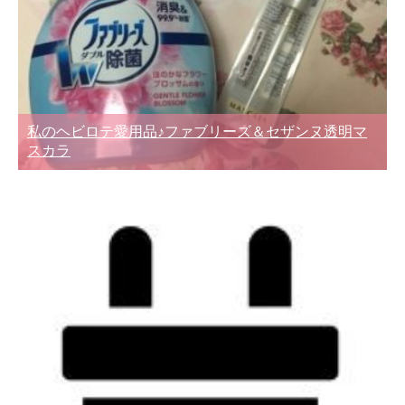
私のヘビロテ愛用品♪ファブリーズ＆セザンヌ透明マ
スカラ