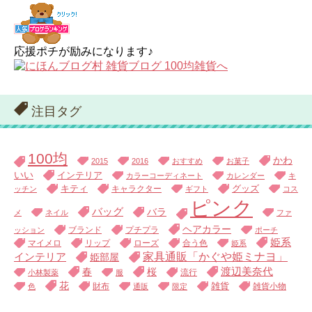
応援ポチが励みになります♪
注目タグ
100均
かわ
2015
2016
おすすめ
お菓子
いい
インテリア
カラーコーディネート
カレンダー
キ
キティ
キャラクター
グッズ
ッチン
ギフト
コス
ピンク
バッグ
バラ
メ
ネイル
ファ
ヘアカラー
ブランド
プチプラ
ッション
ポーチ
姫系
マイメロ
リップ
ローズ
合う色
姫系
家具通販「かぐや姫ミナヨ」
インテリア
姫部屋
渡辺美奈代
春
桜
流行
小林製薬
服
花
財布
雑貨
雑貨小物
色
通販
限定