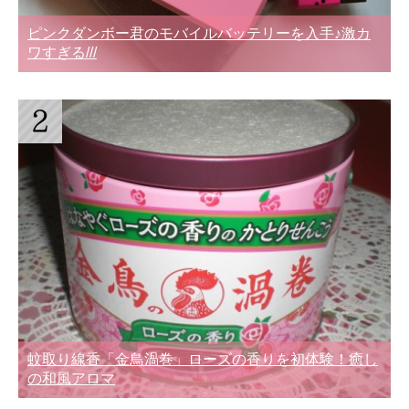
ピンクダンボー君のモバイルバッテリーを入手♪激カ
ワすぎる///
蚊取り線香「金鳥渦巻」ローズの香りを初体験！癒し
の和風アロマ