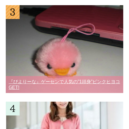
『ぴよりーな』ゲーセンで人気の”1頭身”ピンクヒヨコ
GET!