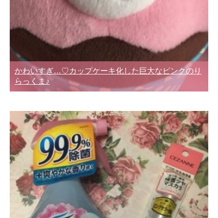
かわいすぎ…♡カップケーキ化した巨大なピンクのり
らっくま♪