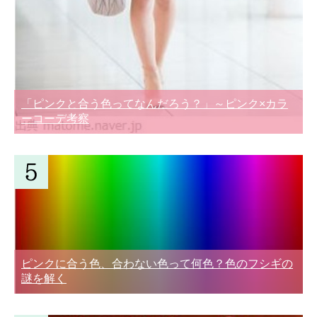
「ピンクと合う色ってなんだろう？」～ピンク×カラ
ーコーデ考察
ピンクに合う色、合わない色って何色？色のフシギの
謎を解く