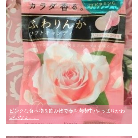
ピンクな食べ物＆飲み物で春を満喫中♪やっぱりかわ
いいなぁ。。