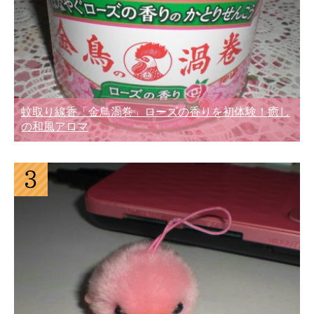
蚊取り線香「金鳥渦巻」ローズの香りを初体験！癒し
の和風アロマ