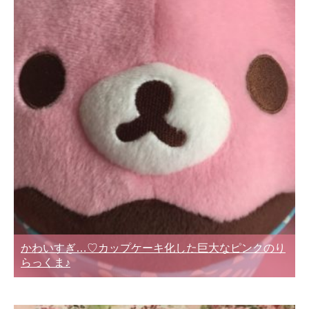
かわいすぎ…♡カップケーキ化した巨大なピンクのり
らっくま♪