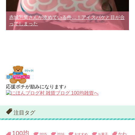
赤城乳業さんが攻めている件…！アイスパケと目が合
ってしまった
応援ポチが励みになります♪
注目タグ
100均
かわ
2015
2016
おすすめ
お菓子