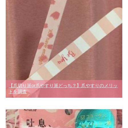
【爪切り派or爪やすり派どっち？】爪やすりのメリッ
トを調査