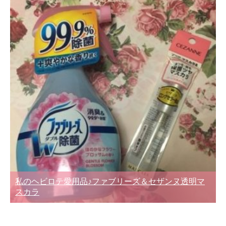
私のヘビロテ愛用品♪ファブリーズ＆セザンヌ透明マ
スカラ