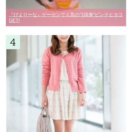
『ぴよりーな』ゲーセンで人気の”1頭身”ピンクヒヨコ
GET!