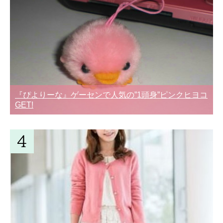
『ぴよりーな』ゲーセンで人気の”1頭身”ピンクヒヨコ
GET!