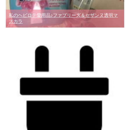
私のヘビロテ愛用品♪ファブリーズ＆セザンヌ透明マ
スカラ