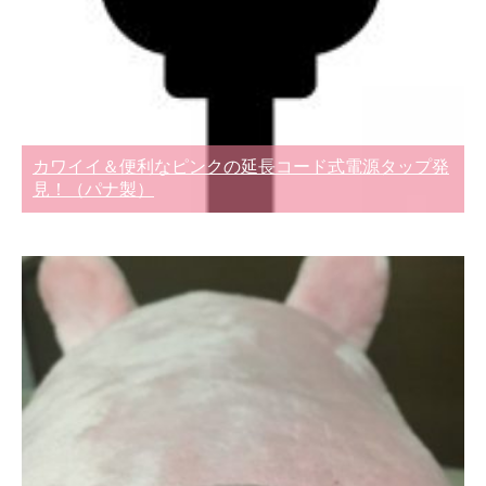
カワイイ＆便利なピンクの延長コード式電源タップ発
見！（パナ製）