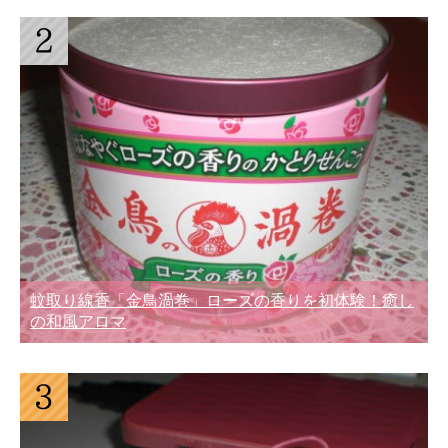
蚊取り線香「金鳥渦巻」ローズの香りを初体験！癒し
の和風アロマ