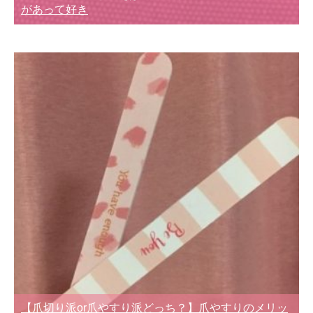
があって好き
【爪切り派or爪やすり派どっち？】爪やすりのメリッ