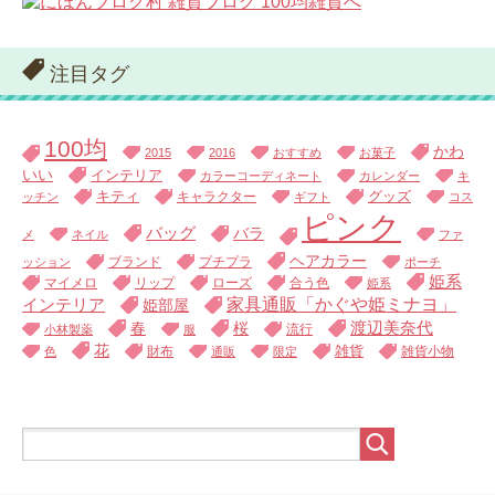
注目タグ
100均
かわ
2015
2016
おすすめ
お菓子
いい
インテリア
カラーコーディネート
カレンダー
キ
キティ
キャラクター
グッズ
ッチン
ギフト
コス
ピンク
バッグ
バラ
メ
ネイル
ファ
ヘアカラー
ブランド
プチプラ
ッション
ポーチ
姫系
マイメロ
リップ
ローズ
合う色
姫系
家具通販「かぐや姫ミナヨ」
インテリア
姫部屋
渡辺美奈代
春
桜
流行
小林製薬
服
花
財布
雑貨
雑貨小物
色
通販
限定