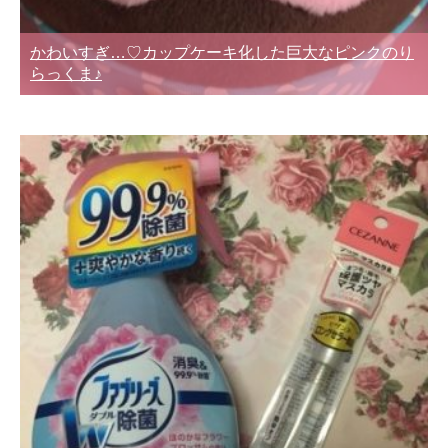
かわいすぎ…♡カップケーキ化した巨大なピンクのり
らっくま♪