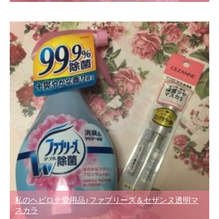
私のヘビロテ愛用品♪ファブリーズ＆セザンヌ透明マ
スカラ