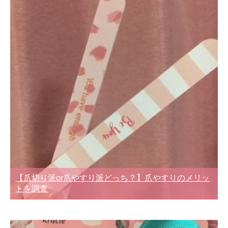
【爪切り派or爪やすり派どっち？】爪やすりのメリッ
トを調査