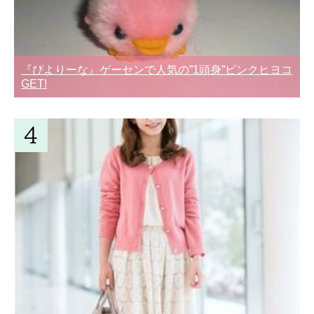
『ぴよりーな』ゲーセンで人気の”1頭身”ピンクヒヨコ
GET!