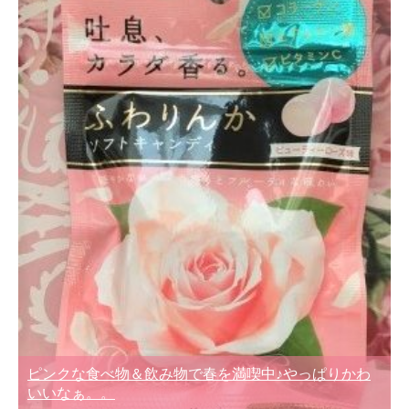
ピンクな食べ物＆飲み物で春を満喫中♪やっぱりかわ
いいなぁ。。