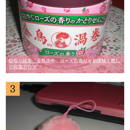
蚊取り線香「金鳥渦巻」ローズの香りを初体験！癒し
の和風アロマ