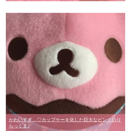
かわいすぎ…♡カップケーキ化した巨大なピンクのり
らっくま♪