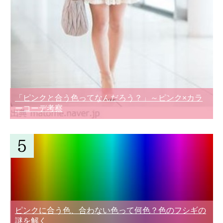
「ピンクと合う色ってなんだろう？」～ピンク×カラ
ーコーデ考察
ピンクに合う色、合わない色って何色？色のフシギの
謎を解く