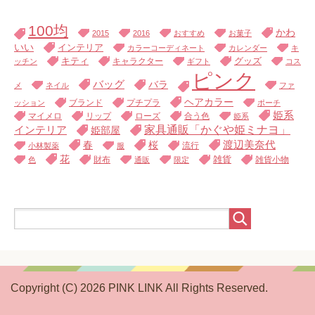
100均
かわ
2015
2016
おすすめ
お菓子
いい
インテリア
カラーコーディネート
カレンダー
キ
キティ
キャラクター
グッズ
ッチン
ギフト
コス
ピンク
バッグ
バラ
メ
ネイル
ファ
ヘアカラー
ブランド
プチプラ
ッション
ポーチ
姫系
マイメロ
リップ
ローズ
合う色
姫系
家具通販「かぐや姫ミナヨ」
インテリア
姫部屋
渡辺美奈代
春
桜
流行
小林製薬
服
花
財布
雑貨
雑貨小物
色
通販
限定
Copyright (C) 2026 PINK LINK
All Rights Reserved.