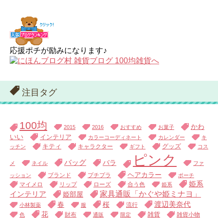
応援ポチが励みになります♪
注目タグ
100均
かわ
2015
2016
おすすめ
お菓子
いい
インテリア
カラーコーディネート
カレンダー
キ
キティ
キャラクター
グッズ
ッチン
ギフト
コス
ピンク
バッグ
バラ
メ
ネイル
ファ
ヘアカラー
ブランド
プチプラ
ッション
ポーチ
姫系
マイメロ
リップ
ローズ
合う色
姫系
家具通販「かぐや姫ミナヨ」
インテリア
姫部屋
渡辺美奈代
春
桜
流行
小林製薬
服
花
財布
雑貨
雑貨小物
色
通販
限定