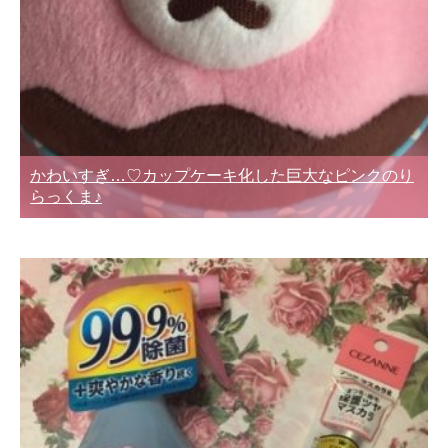
かわいすぎ…♡カップケーキ化した巨大なピンクのり
らっくま♪