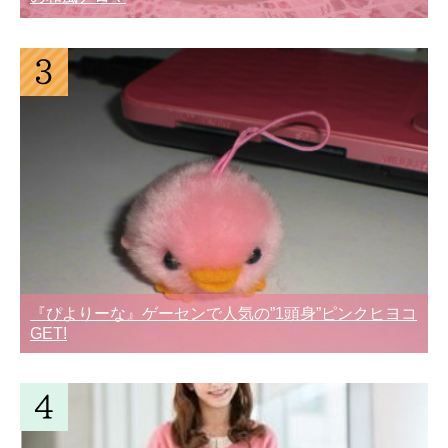
『ぴよりーな』ゲーセンで人気の”1頭身”ピンクヒヨコ
GET!