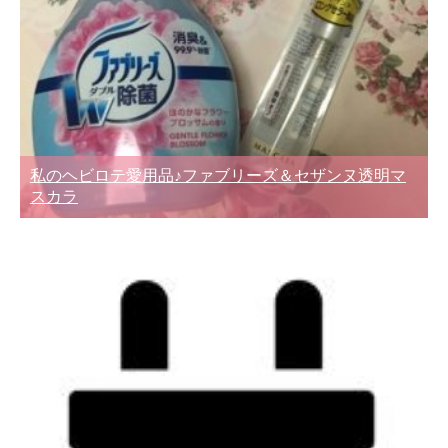
私のヘビロテ愛用品♪ファブリーズ＆セザンヌ透明マ
スカラ