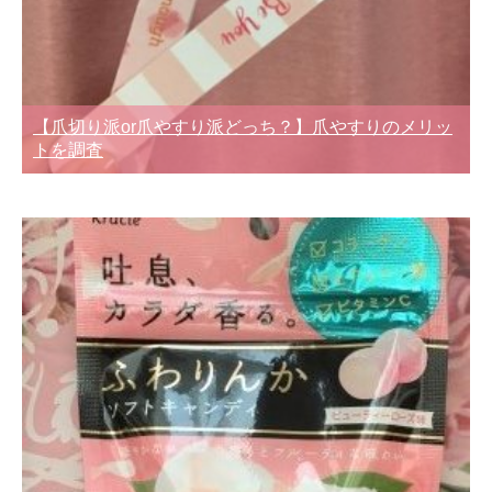
【爪切り派or爪やすり派どっち？】爪やすりのメリッ
トを調査