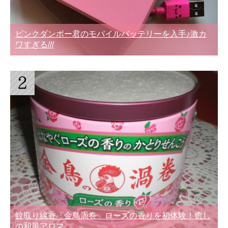
ピンクダンボー君のモバイルバッテリーを入手♪激カ
ワすぎる///
蚊取り線香「金鳥渦巻」ローズの香りを初体験！癒し
の和風アロマ