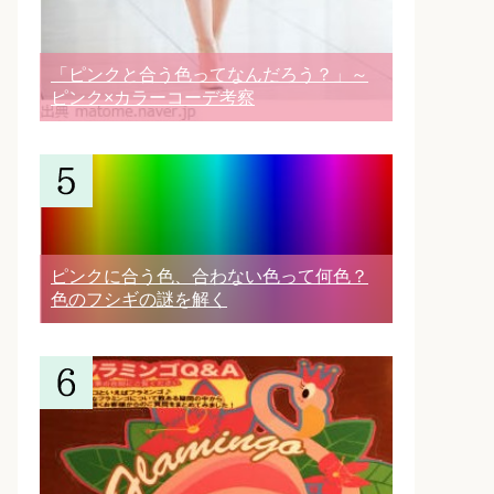
「ピンクと合う色ってなんだろう？」～
ピンク×カラーコーデ考察
ピンクに合う色、合わない色って何色？
色のフシギの謎を解く