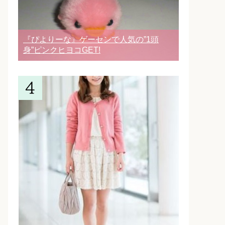
『ぴよりーな』ゲーセンで人気の”1頭
身”ピンクヒヨコGET!