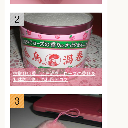
蚊取り線香「金鳥渦巻」ローズの香りを
初体験！癒しの和風アロマ