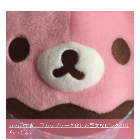
かわいすぎ…♡カップケーキ化した巨大なピンクのり
らっくま♪