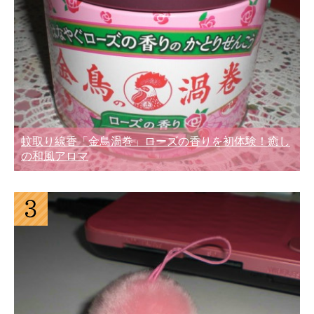
蚊取り線香「金鳥渦巻」ローズの香りを初体験！癒し
の和風アロマ