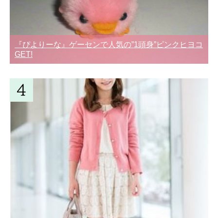
『ぴよりーな』ゲーセンで人気の”1頭身”ピンクヒヨコ
GET!