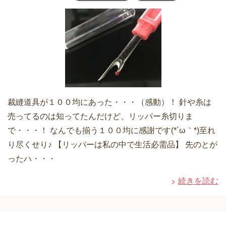
裁縫道具が１００均にあった・・・（感動）！ 針や糸は
売ってるのは知ってたんだけど、リッパー糸切りま
で・・・！ なんでも揃う１００均に感謝です(*´ω｀*)至れ
り尽くせり♪ 【リッパーは私の中で生活必需品】 先のとが
ったハ・・・
続きを読む