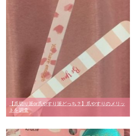
【爪切り派or爪やすり派どっち？】爪やすりのメリッ
トを調査