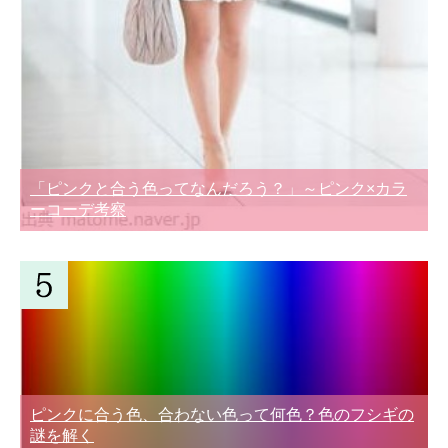
「ピンクと合う色ってなんだろう？」～ピンク×カラ
ーコーデ考察
ピンクに合う色、合わない色って何色？色のフシギの
謎を解く