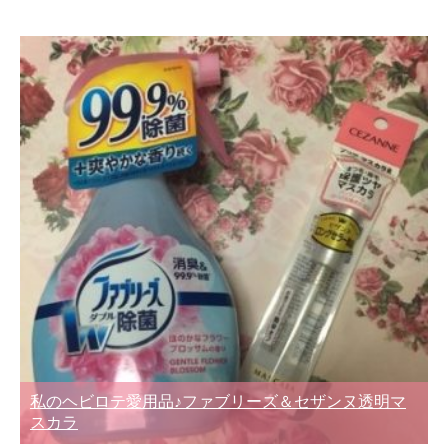
私のヘビロテ愛用品♪ファブリーズ＆セザンヌ透明マ
スカラ