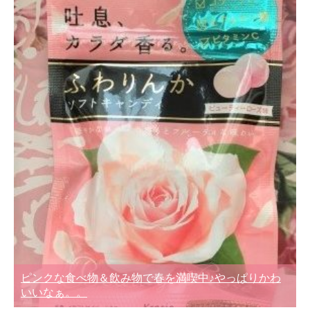
ピンクな食べ物＆飲み物で春を満喫中♪やっぱりかわ
いいなぁ。。