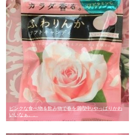
ピンクな食べ物＆飲み物で春を満喫中♪やっぱりかわ
いいなぁ。。