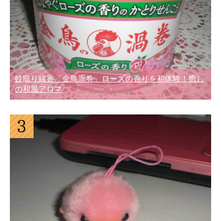
蚊取り線香「金鳥渦巻」ローズの香りを初体験！癒し
の和風アロマ