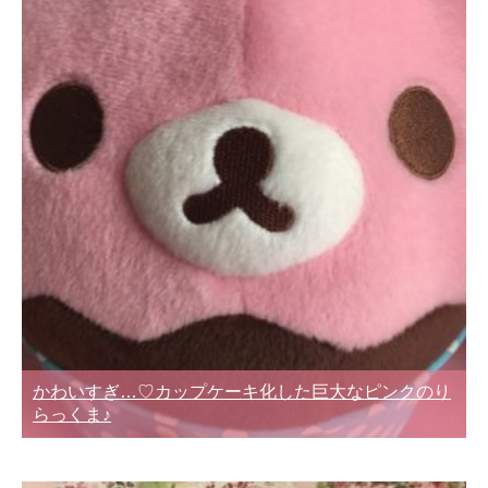
かわいすぎ…♡カップケーキ化した巨大なピンクのり
らっくま♪