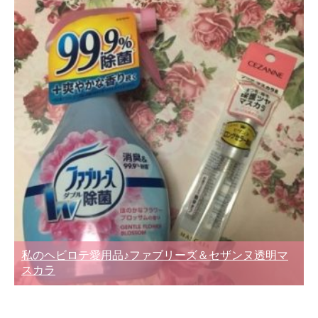
私のヘビロテ愛用品♪ファブリーズ＆セザンヌ透明マ
スカラ