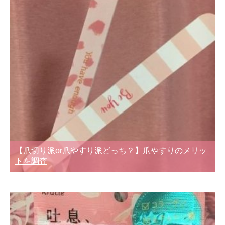
【爪切り派or爪やすり派どっち？】爪やすりのメリッ
トを調査