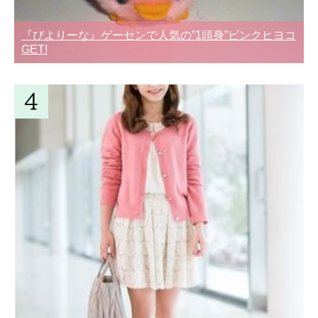
『ぴよりーな』ゲーセンで人気の”1頭身”ピンクヒヨコ
GET!