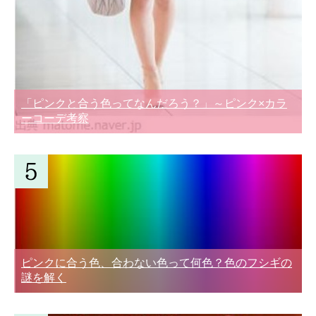
「ピンクと合う色ってなんだろう？」～ピンク×カラ
ーコーデ考察
ピンクに合う色、合わない色って何色？色のフシギの
謎を解く