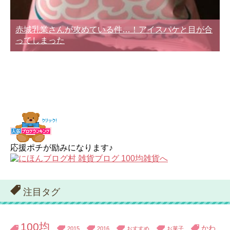
赤城乳業さんが攻めている件…！アイスパケと目が合
ってしまった
応援ポチが励みになります♪
注目タグ
100均
かわ
2015
2016
おすすめ
お菓子