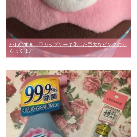
かわいすぎ…♡カップケーキ化した巨大なピンクのり
らっくま♪