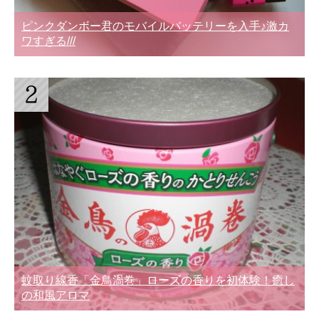
ピンクダンボー君のモバイルバッテリーを入手♪激カ
ワすぎる///
蚊取り線香「金鳥渦巻」ローズの香りを初体験！癒し
の和風アロマ