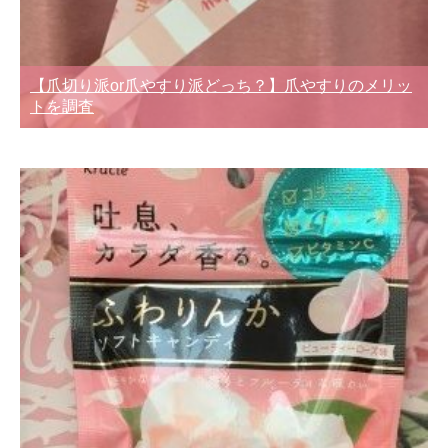
【爪切り派or爪やすり派どっち？】爪やすりのメリッ
トを調査