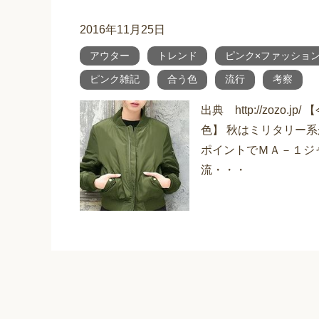
2016年11月25日
アウター
トレンド
ピンク×ファッショ
ピンク雑記
合う色
流行
考察
出典 http://zoz
色】 秋はミリタリー
ポイントでＭＡ－１ジ
流・・・