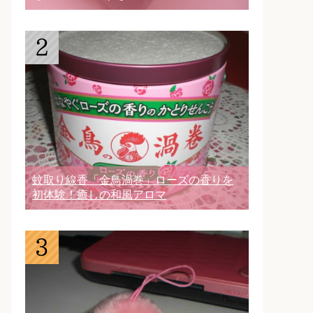
蚊取り線香「金鳥渦巻」ローズの香りを
初体験！癒しの和風アロマ