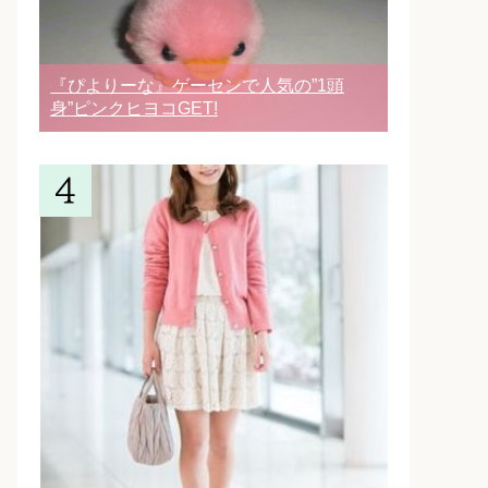
『ぴよりーな』ゲーセンで人気の”1頭
身”ピンクヒヨコGET!