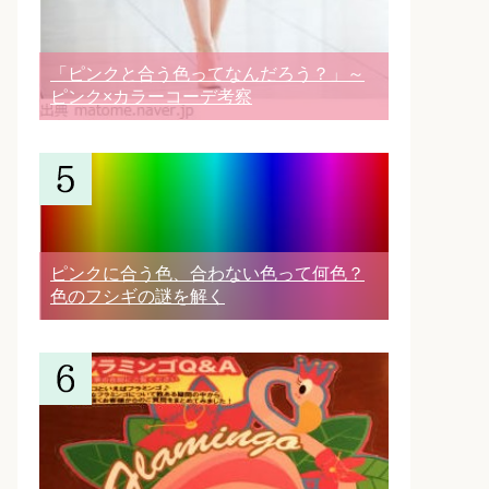
「ピンクと合う色ってなんだろう？」～
ピンク×カラーコーデ考察
ピンクに合う色、合わない色って何色？
色のフシギの謎を解く