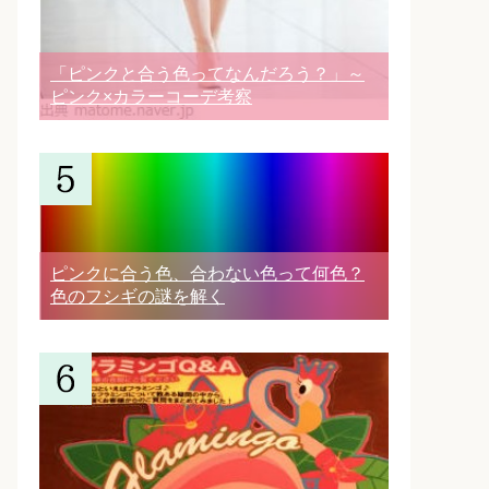
「ピンクと合う色ってなんだろう？」～
ピンク×カラーコーデ考察
ピンクに合う色、合わない色って何色？
色のフシギの謎を解く