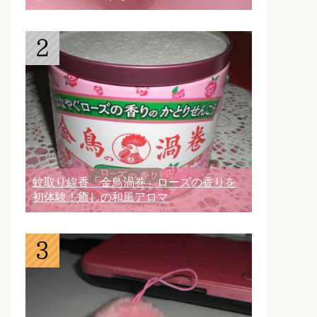
蚊取り線香「金鳥渦巻」ローズの香りを
初体験！癒しの和風アロマ