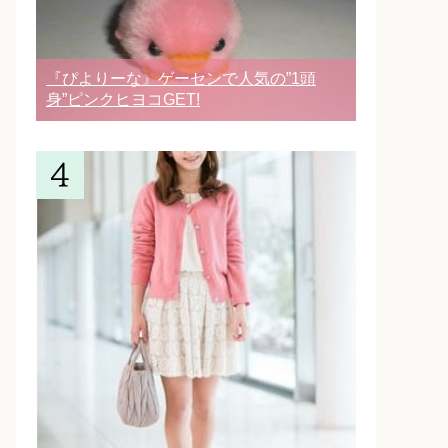
『ぴよりーな』ゲーセンで人気の”1頭
身”ピンクヒヨコGET!