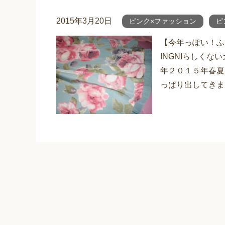
2015年3月20日
ピンク×ファッション
ピ
【今年っぽい！ふ
INGNIらしくな
年２０１５年春夏
っぱり出してきま