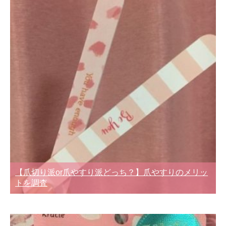
【爪切り派or爪やすり派どっち？】爪やすりのメリッ
トを調査