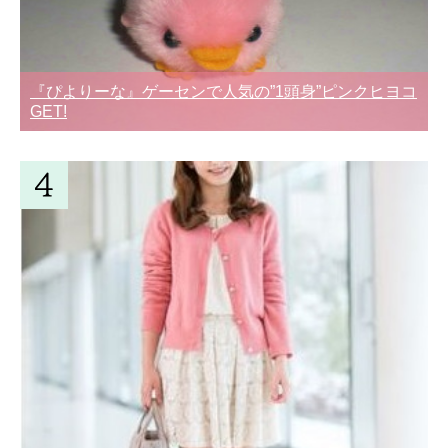
『ぴよりーな』ゲーセンで人気の”1頭身”ピンクヒヨコ
GET!