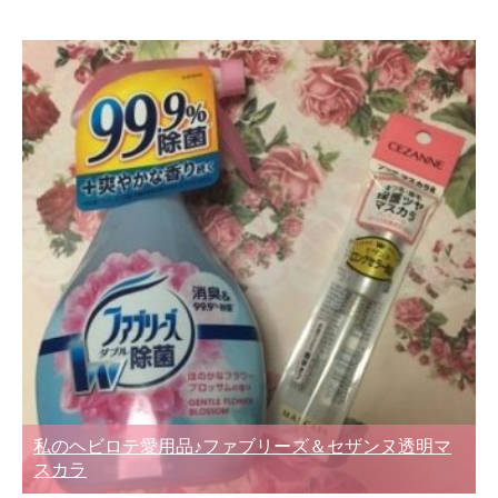
私のヘビロテ愛用品♪ファブリーズ＆セザンヌ透明マ
スカラ