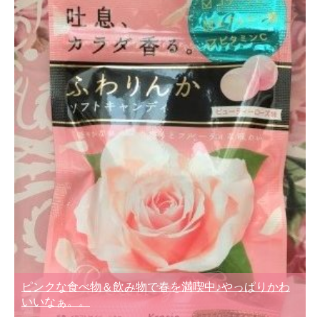
ピンクな食べ物＆飲み物で春を満喫中♪やっぱりかわ
いいなぁ。。