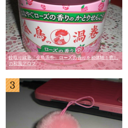
蚊取り線香「金鳥渦巻」ローズの香りを初体験！癒し
の和風アロマ