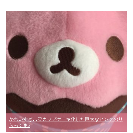
かわいすぎ…♡カップケーキ化した巨大なピンクのり
らっくま♪