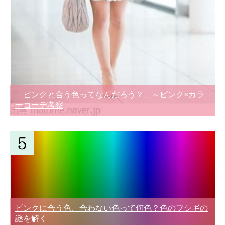
「ピンクと合う色ってなんだろう？」～ピンク×カラ
ーコーデ考察
ピンクに合う色、合わない色って何色？色のフシギの
謎を解く