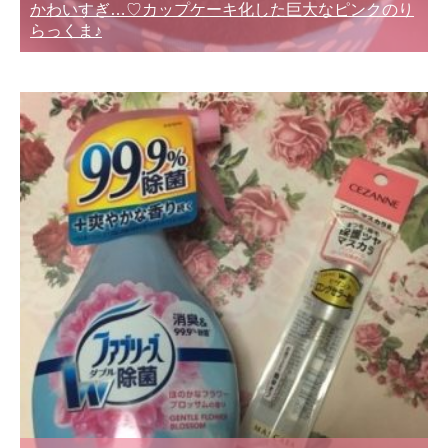
かわいすぎ…♡カップケーキ化した巨大なピンクのり
らっくま♪