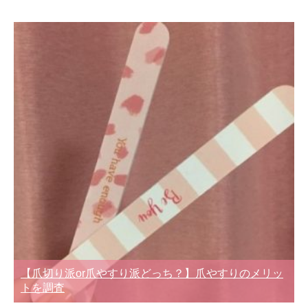
【爪切り派or爪やすり派どっち？】爪やすりのメリッ
トを調査