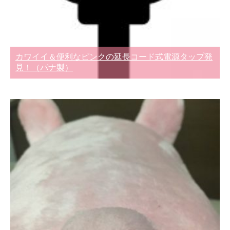
カワイイ＆便利なピンクの延長コード式電源タップ発
見！（パナ製）