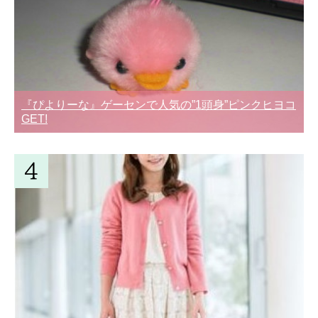
『ぴよりーな』ゲーセンで人気の”1頭身”ピンクヒヨコ
GET!