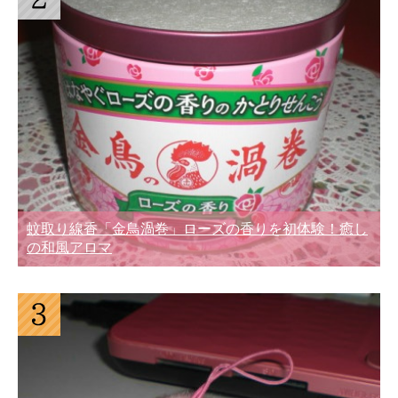
蚊取り線香「金鳥渦巻」ローズの香りを初体験！癒し
の和風アロマ