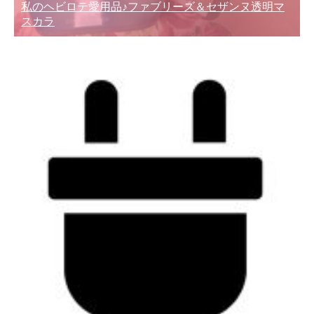
私のヘビロテ愛用品♪ファブリーズ＆セザンヌ透明マ
スカラ