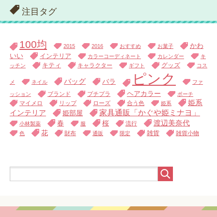
注目タグ
100均
かわ
2015
2016
おすすめ
お菓子
いい
インテリア
カラーコーディネート
カレンダー
キ
キティ
キャラクター
グッズ
ッチン
ギフト
コス
ピンク
バッグ
バラ
メ
ネイル
ファ
ヘアカラー
ブランド
プチプラ
ッション
ポーチ
姫系
マイメロ
リップ
ローズ
合う色
姫系
家具通販「かぐや姫ミナヨ」
インテリア
姫部屋
渡辺美奈代
春
桜
流行
小林製薬
服
花
財布
雑貨
雑貨小物
色
通販
限定