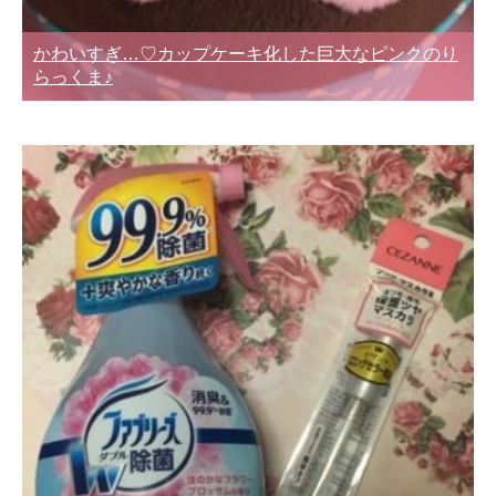
かわいすぎ…♡カップケーキ化した巨大なピンクのり
らっくま♪