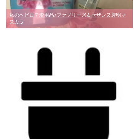
私のヘビロテ愛用品♪ファブリーズ＆セザンヌ透明マ
スカラ