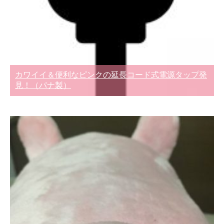
カワイイ＆便利なピンクの延長コード式電源タップ発
見！（パナ製）