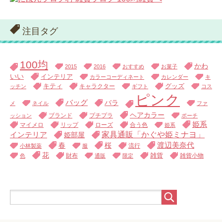
注目タグ
100均
かわ
2015
2016
おすすめ
お菓子
いい
インテリア
カラーコーディネート
カレンダー
キ
キティ
キャラクター
グッズ
ッチン
ギフト
コス
ピンク
バッグ
バラ
メ
ネイル
ファ
ヘアカラー
ブランド
プチプラ
ッション
ポーチ
姫系
マイメロ
リップ
ローズ
合う色
姫系
家具通販「かぐや姫ミナヨ」
インテリア
姫部屋
渡辺美奈代
春
桜
流行
小林製薬
服
花
財布
雑貨
雑貨小物
色
通販
限定