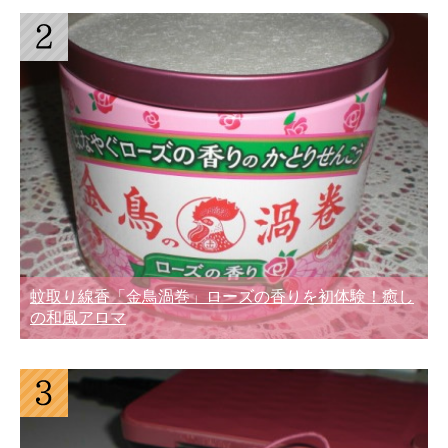
蚊取り線香「金鳥渦巻」ローズの香りを初体験！癒し
の和風アロマ