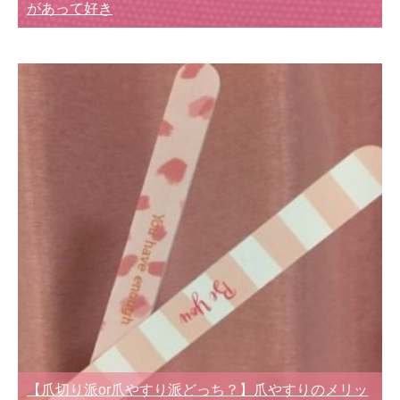
があって好き
【爪切り派or爪やすり派どっち？】爪やすりのメリッ