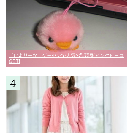
『ぴよりーな』ゲーセンで人気の”1頭身”ピンクヒヨコ
GET!