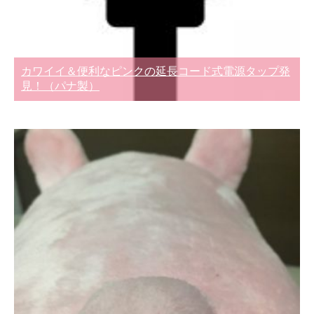
カワイイ＆便利なピンクの延長コード式電源タップ発
見！（パナ製）