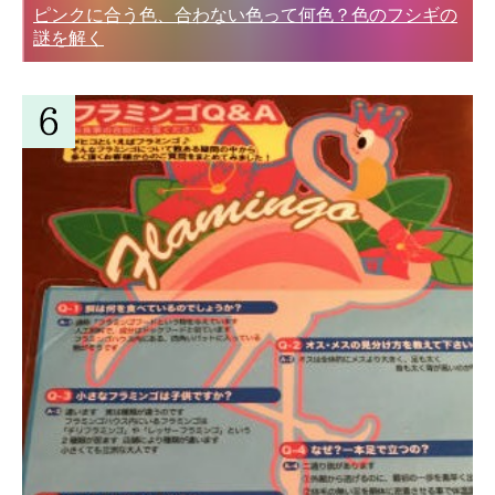
ピンクに合う色、合わない色って何色？色のフシギの
謎を解く