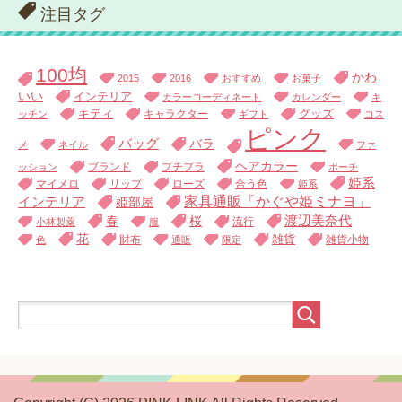
注目タグ
100均
かわ
2015
2016
おすすめ
お菓子
いい
インテリア
カラーコーディネート
カレンダー
キ
キティ
キャラクター
グッズ
ッチン
ギフト
コス
ピンク
バッグ
バラ
メ
ネイル
ファ
ヘアカラー
ブランド
プチプラ
ッション
ポーチ
姫系
マイメロ
リップ
ローズ
合う色
姫系
家具通販「かぐや姫ミナヨ」
インテリア
姫部屋
渡辺美奈代
春
桜
流行
小林製薬
服
花
財布
雑貨
雑貨小物
色
通販
限定