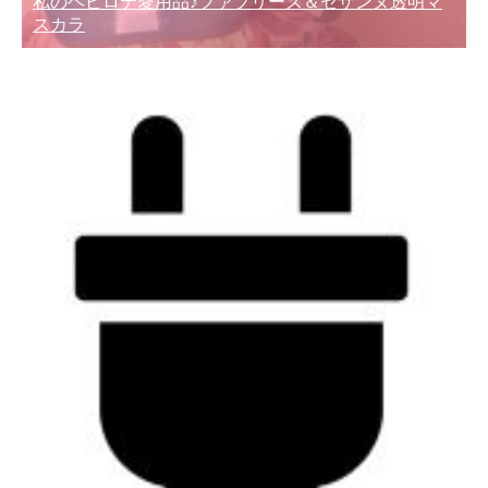
私のヘビロテ愛用品♪ファブリーズ＆セザンヌ透明マ
スカラ