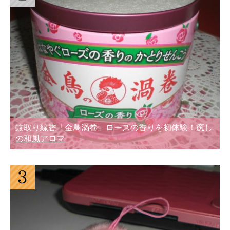
蚊取り線香「金鳥渦巻」ローズの香りを初体験！癒し
の和風アロマ