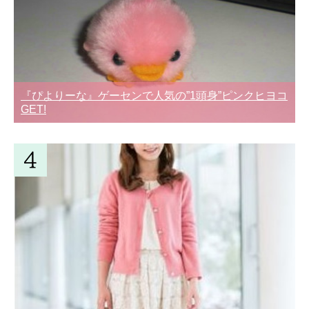
『ぴよりーな』ゲーセンで人気の”1頭身”ピンクヒヨコ
GET!