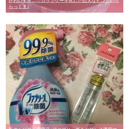
かわいすぎ…♡カップケーキ化した巨大なピンクのり
らっくま♪