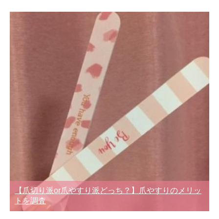
【爪切り派or爪やすり派どっち？】爪やすりのメリッ
トを調査