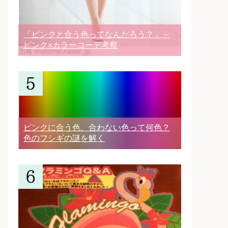
「ピンクと合う色ってなんだろう？」～
ピンク×カラーコーデ考察
ピンクに合う色、合わない色って何色？
色のフシギの謎を解く