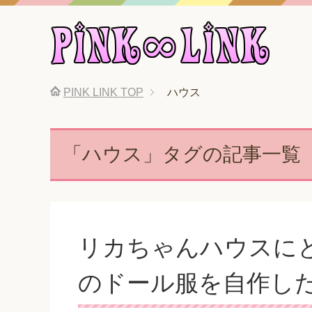
PINK LINK
TOP
ハウス
「ハウス」タグの記事一覧
リカちゃんハウスに
のドール服を自作し