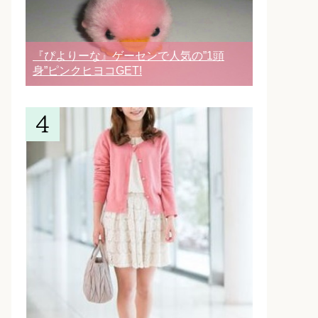
『ぴよりーな』ゲーセンで人気の”1頭
身”ピンクヒヨコGET!