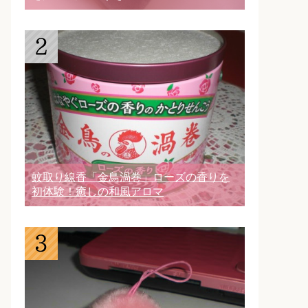
蚊取り線香「金鳥渦巻」ローズの香りを
初体験！癒しの和風アロマ