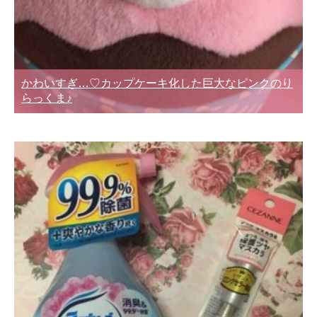
かわいすぎ…♡カップケーキ化した巨大なピンクのり
らっくま♪