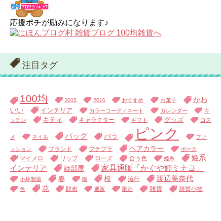
応援ポチが励みになります♪
注目タグ
100均
かわ
2015
2016
おすすめ
お菓子
いい
インテリア
カラーコーディネート
カレンダー
キ
キティ
キャラクター
グッズ
ッチン
ギフト
コス
ピンク
バッグ
バラ
メ
ネイル
ファ
ヘアカラー
ブランド
プチプラ
ッション
ポーチ
姫系
マイメロ
リップ
ローズ
合う色
姫系
家具通販「かぐや姫ミナヨ」
インテリア
姫部屋
渡辺美奈代
春
桜
流行
小林製薬
服
花
財布
雑貨
雑貨小物
色
通販
限定