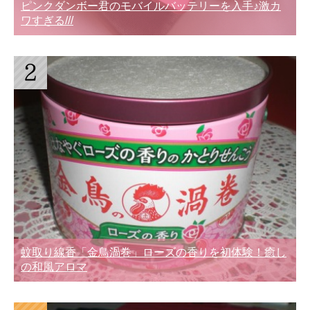
ピンクダンボー君のモバイルバッテリーを入手♪激カ
ワすぎる///
蚊取り線香「金鳥渦巻」ローズの香りを初体験！癒し
の和風アロマ