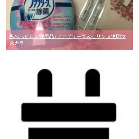
私のヘビロテ愛用品♪ファブリーズ＆セザンヌ透明マ
スカラ