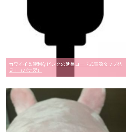
カワイイ＆便利なピンクの延長コード式電源タップ発
見！（パナ製）