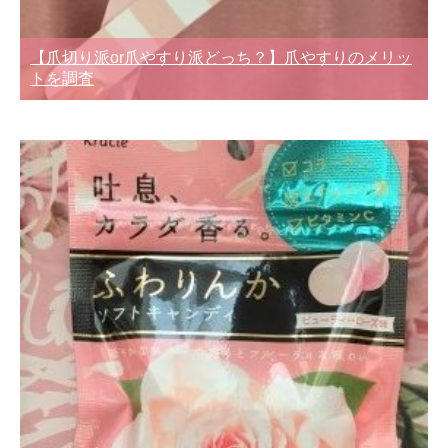
【爪切り派or爪やすり派どっち？】爪やすりのメリッ
トを調査