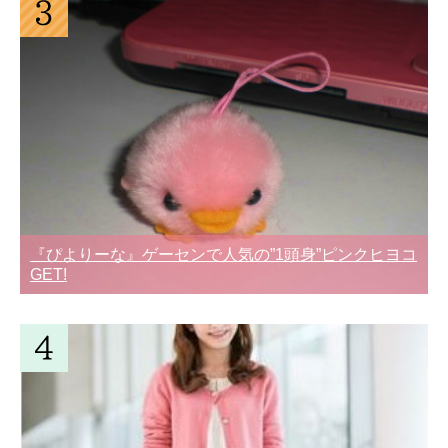
『ぴよりーな』ゲーセンで人気の”1頭身”ピンクヒヨコ
GET!