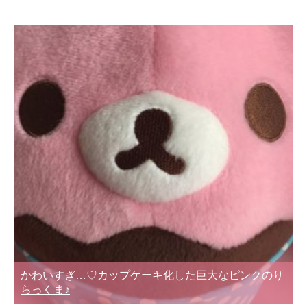
かわいすぎ…♡カップケーキ化した巨大なピンクのり
らっくま♪