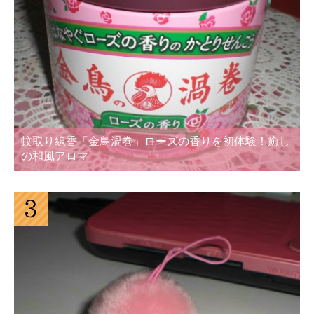
蚊取り線香「金鳥渦巻」ローズの香りを初体験！癒し
の和風アロマ