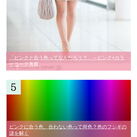
「ピンクと合う色ってなんだろう？」～ピンク×カラ
ーコーデ考察
ピンクに合う色、合わない色って何色？色のフシギの
謎を解く