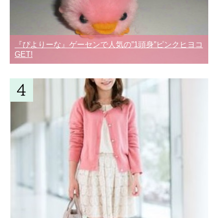
『ぴよりーな』ゲーセンで人気の”1頭身”ピンクヒヨコ
GET!