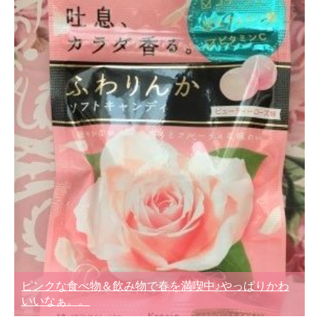
ピンクな食べ物＆飲み物で春を満喫中♪やっぱりかわ
いいなぁ。。