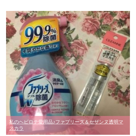
私のヘビロテ愛用品♪ファブリーズ＆セザンヌ透明マ
スカラ