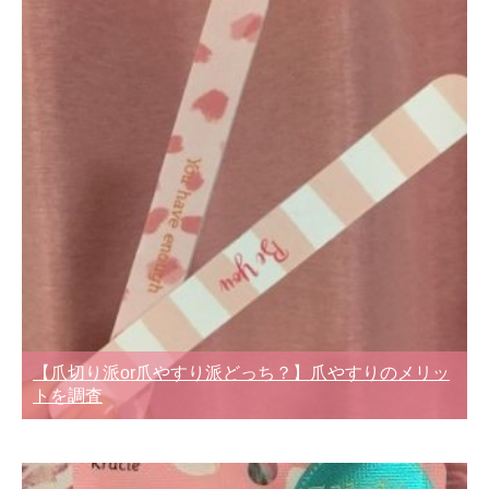
【爪切り派or爪やすり派どっち？】爪やすりのメリッ
トを調査