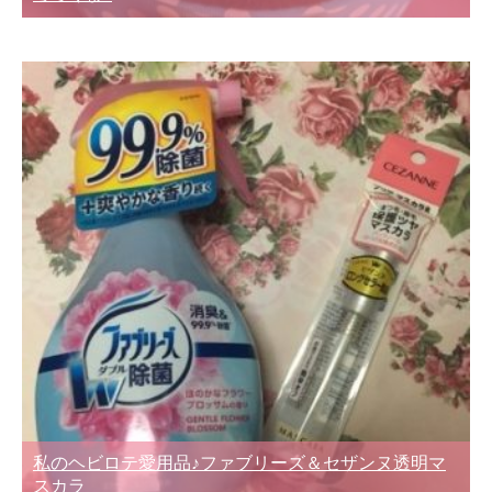
私のヘビロテ愛用品♪ファブリーズ＆セザンヌ透明マ
スカラ