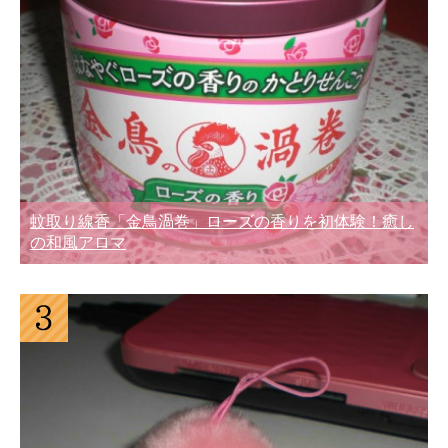
蚊取り線香「金鳥渦巻」ローズの香りを初体験！癒し
の和風アロマ