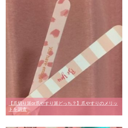
【爪切り派or爪やすり派どっち？】爪やすりのメリッ
トを調査