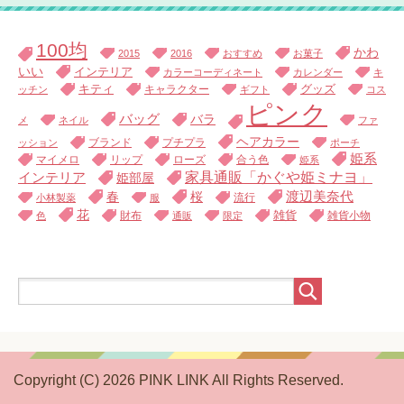
100均
かわ
2015
2016
おすすめ
お菓子
いい
インテリア
カラーコーディネート
カレンダー
キ
キティ
キャラクター
グッズ
ッチン
ギフト
コス
ピンク
バッグ
バラ
メ
ネイル
ファ
ヘアカラー
ブランド
プチプラ
ッション
ポーチ
姫系
マイメロ
リップ
ローズ
合う色
姫系
家具通販「かぐや姫ミナヨ」
インテリア
姫部屋
渡辺美奈代
春
桜
流行
小林製薬
服
花
財布
雑貨
雑貨小物
色
通販
限定
Copyright (C) 2026 PINK LINK
All Rights Reserved.