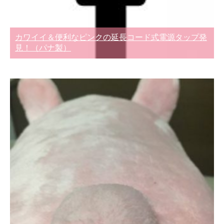
カワイイ＆便利なピンクの延長コード式電源タップ発
見！（パナ製）