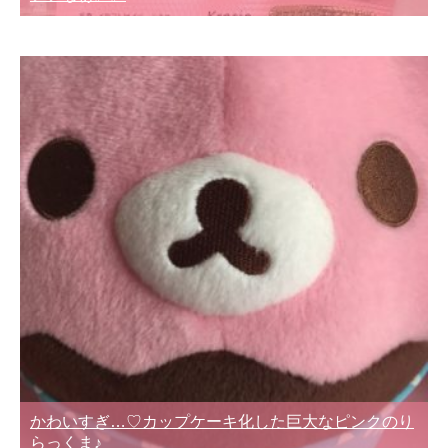
かわいすぎ…♡カップケーキ化した巨大なピンクのり
らっくま♪