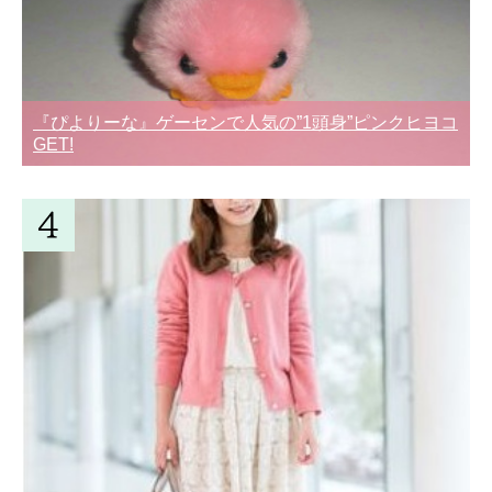
『ぴよりーな』ゲーセンで人気の”1頭身”ピンクヒヨコ
GET!