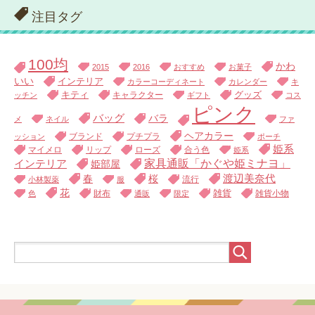
注目タグ
100均
かわ
2015
2016
おすすめ
お菓子
いい
インテリア
カラーコーディネート
カレンダー
キ
キティ
キャラクター
グッズ
ッチン
ギフト
コス
ピンク
バッグ
バラ
メ
ネイル
ファ
ヘアカラー
ブランド
プチプラ
ッション
ポーチ
姫系
マイメロ
リップ
ローズ
合う色
姫系
家具通販「かぐや姫ミナヨ」
インテリア
姫部屋
渡辺美奈代
春
桜
流行
小林製薬
服
花
財布
雑貨
雑貨小物
色
通販
限定