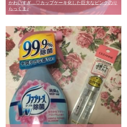
かわいすぎ…♡カップケーキ化した巨大なピンクのり
らっくま♪