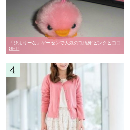
『ぴよりーな』ゲーセンで人気の”1頭身”ピンクヒヨコ
GET!