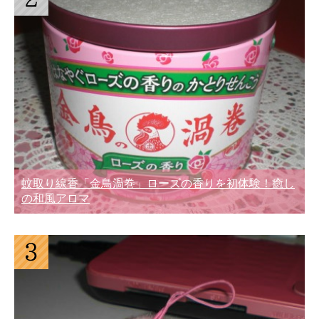
蚊取り線香「金鳥渦巻」ローズの香りを初体験！癒し
の和風アロマ