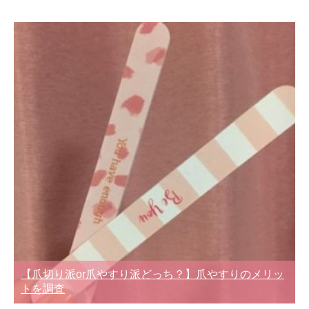
【爪切り派or爪やすり派どっち？】爪やすりのメリッ
トを調査