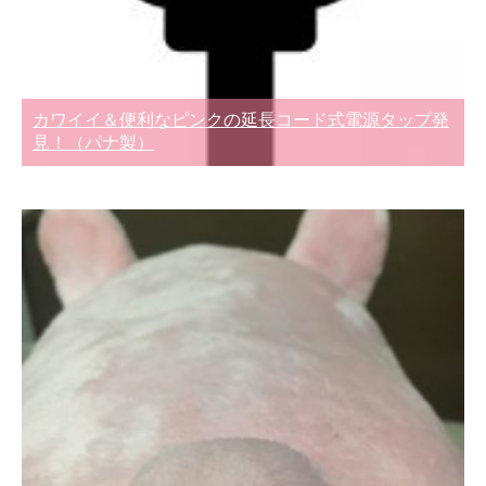
カワイイ＆便利なピンクの延長コード式電源タップ発
見！（パナ製）