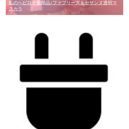
私のヘビロテ愛用品♪ファブリーズ＆セザンヌ透明マ
スカラ