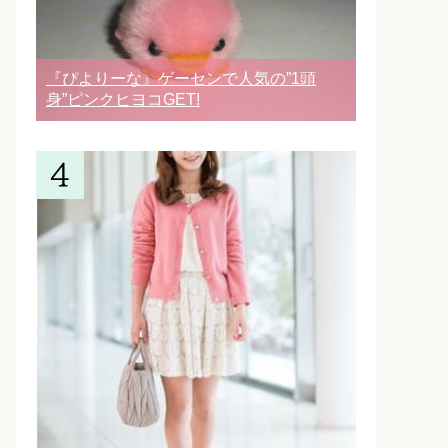
『ぴよりーな』ゲーセンで人気の”1頭
身”ピンクヒヨコGET!