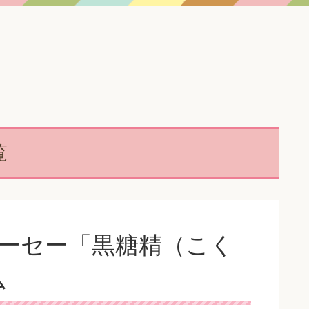
覧
コーセー「黒糖精（こく
ム