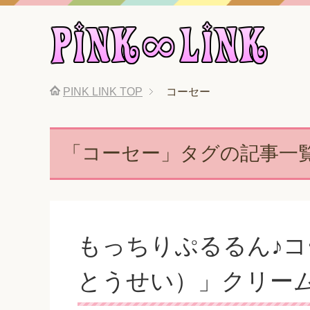
PINK LINK
TOP
コーセー
「コーセー」タグの記事一
もっちりぷるるん♪
とうせい）」クリー