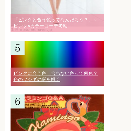
「ピンクと合う色ってなんだろう？」～
ピンク×カラーコーデ考察
ピンクに合う色、合わない色って何色？
色のフシギの謎を解く