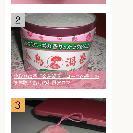
蚊取り線香「金鳥渦巻」ローズの香りを
初体験！癒しの和風アロマ