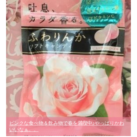
ピンクな食べ物＆飲み物で春を満喫中♪やっぱりかわ
いいなぁ。。