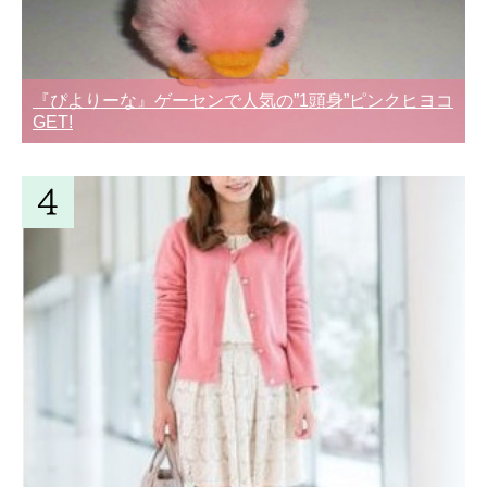
『ぴよりーな』ゲーセンで人気の”1頭身”ピンクヒヨコ
GET!