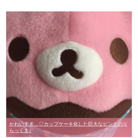
かわいすぎ…♡カップケーキ化した巨大なピンクのり
らっくま♪