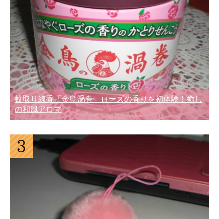
蚊取り線香「金鳥渦巻」ローズの香りを初体験！癒し
の和風アロマ