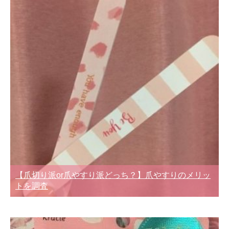
【爪切り派or爪やすり派どっち？】爪やすりのメリッ
トを調査