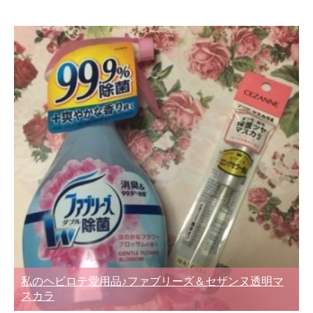
私のヘビロテ愛用品♪ファブリーズ＆セザンヌ透明マ
スカラ