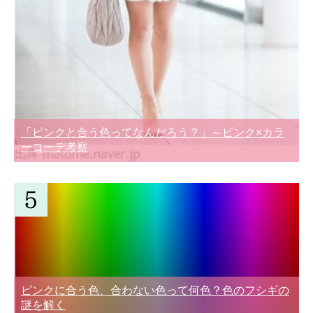
「ピンクと合う色ってなんだろう？」～ピンク×カラ
ーコーデ考察
ピンクに合う色、合わない色って何色？色のフシギの
謎を解く