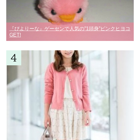
『ぴよりーな』ゲーセンで人気の”1頭身”ピンクヒヨコ
GET!