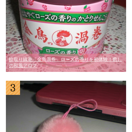
蚊取り線香「金鳥渦巻」ローズの香りを初体験！癒し
の和風アロマ