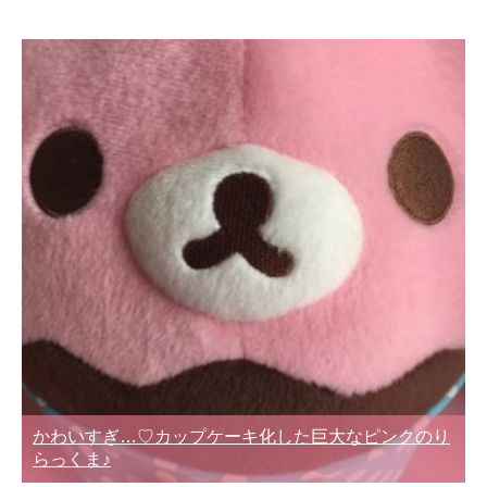
かわいすぎ…♡カップケーキ化した巨大なピンクのり
らっくま♪