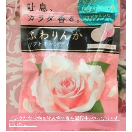
ピンクな食べ物＆飲み物で春を満喫中♪やっぱりかわ
いいなぁ。。