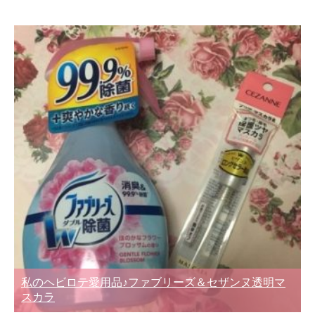
私のヘビロテ愛用品♪ファブリーズ＆セザンヌ透明マ
スカラ