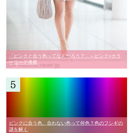
「ピンクと合う色ってなんだろう？」～ピンク×カラ
ーコーデ考察
ピンクに合う色、合わない色って何色？色のフシギの
謎を解く