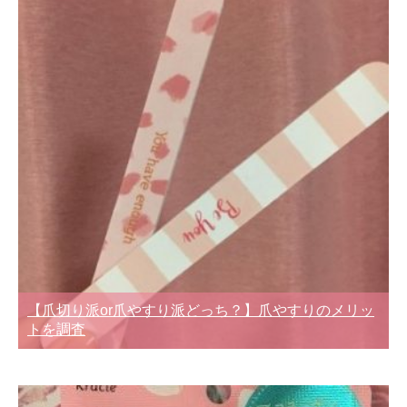
【爪切り派or爪やすり派どっち？】爪やすりのメリッ
トを調査