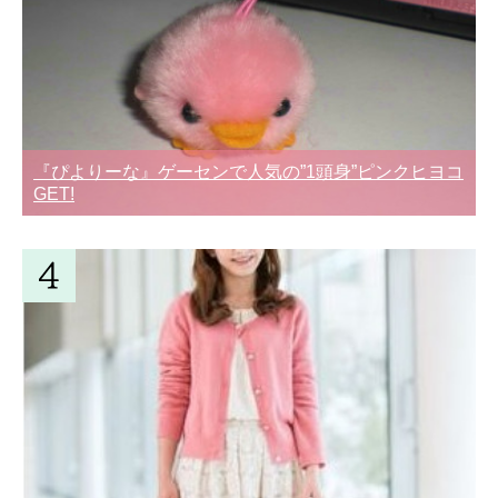
『ぴよりーな』ゲーセンで人気の”1頭身”ピンクヒヨコ
GET!