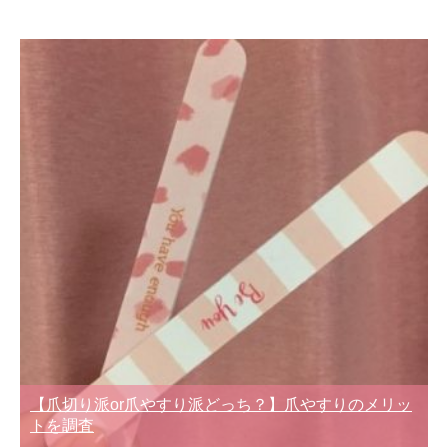
【爪切り派or爪やすり派どっち？】爪やすりのメリッ
トを調査