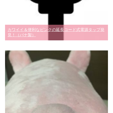
カワイイ＆便利なピンクの延長コード式電源タップ発
見！（パナ製）