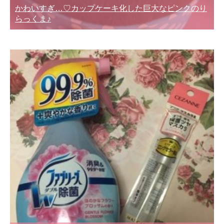
かわいすぎ…♡カップケーキ化した巨大なピンクのり
らっくま♪