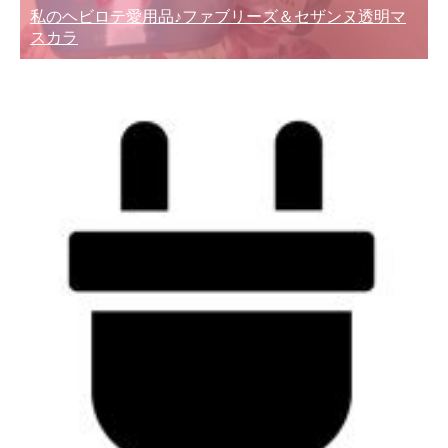
私のヘビロテ愛用品♪ファブリーズ＆セザンヌ透明マ
スカラ