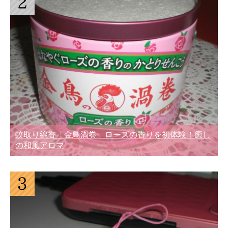
蚊取り線香「金鳥渦巻」ローズの香りを初体験！癒し
の和風アロマ