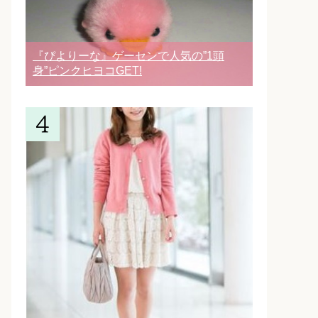
『ぴよりーな』ゲーセンで人気の”1頭
身”ピンクヒヨコGET!