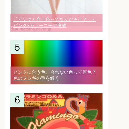
「ピンクと合う色ってなんだろう？」～
ピンク×カラーコーデ考察
ピンクに合う色、合わない色って何色？
色のフシギの謎を解く