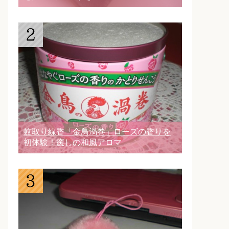
蚊取り線香「金鳥渦巻」ローズの香りを
初体験！癒しの和風アロマ