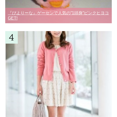
『ぴよりーな』ゲーセンで人気の”1頭身”ピンクヒヨコ
GET!