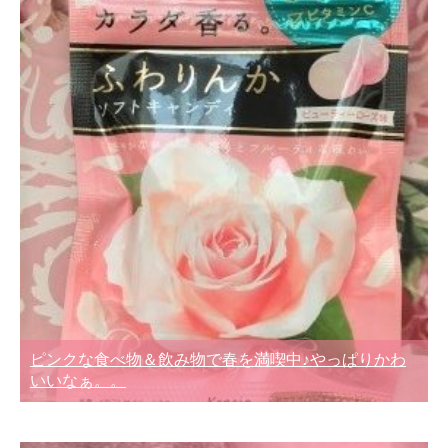
ピンクな食べ物＆飲み物で春を満喫中♪やっぱりかわ
いいなぁ。。