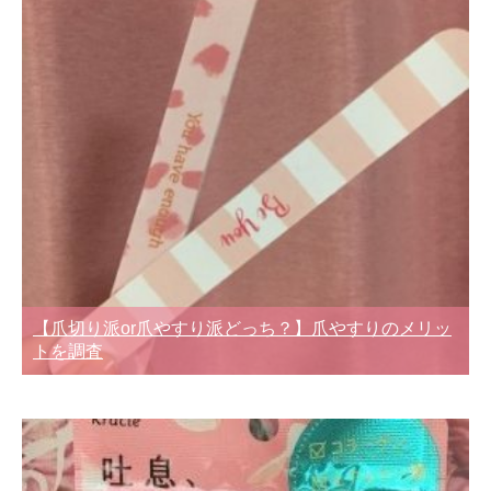
【爪切り派or爪やすり派どっち？】爪やすりのメリッ
トを調査