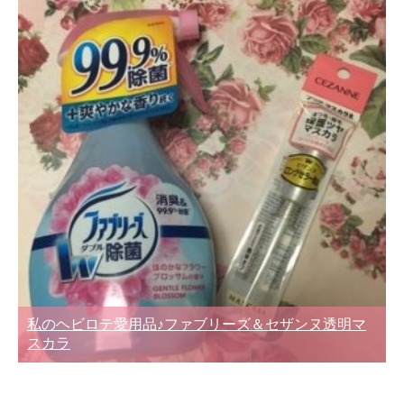
私のヘビロテ愛用品♪ファブリーズ＆セザンヌ透明マ
スカラ