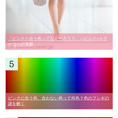
「ピンクと合う色ってなんだろう？」～ピンク×カラ
ーコーデ考察
ピンクに合う色、合わない色って何色？色のフシギの
謎を解く