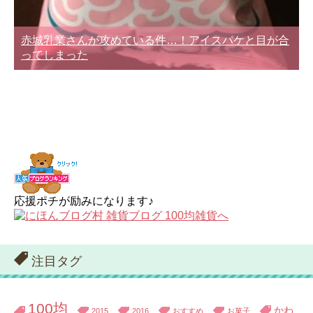
赤城乳業さんが攻めている件…！アイスパケと目が合
ってしまった
応援ポチが励みになります♪
注目タグ
100均
かわ
2015
2016
おすすめ
お菓子