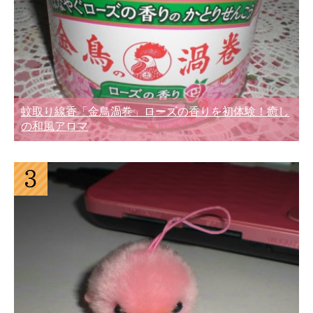
蚊取り線香「金鳥渦巻」ローズの香りを初体験！癒し
の和風アロマ