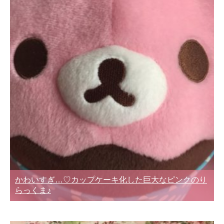
かわいすぎ…♡カップケーキ化した巨大なピンクのり
らっくま♪