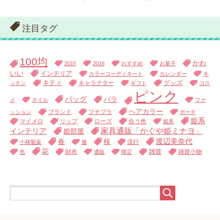
注目タグ
100均
かわ
2015
2016
おすすめ
お菓子
いい
インテリア
カラーコーディネート
カレンダー
キ
キティ
キャラクター
グッズ
ッチン
ギフト
コス
ピンク
バッグ
バラ
メ
ネイル
ファ
ヘアカラー
ブランド
プチプラ
ッション
ポーチ
姫系
マイメロ
リップ
ローズ
合う色
姫系
家具通販「かぐや姫ミナヨ」
インテリア
姫部屋
渡辺美奈代
春
桜
流行
小林製薬
服
花
財布
雑貨
雑貨小物
色
通販
限定