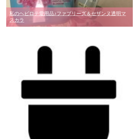
私のヘビロテ愛用品♪ファブリーズ＆セザンヌ透明マ
スカラ