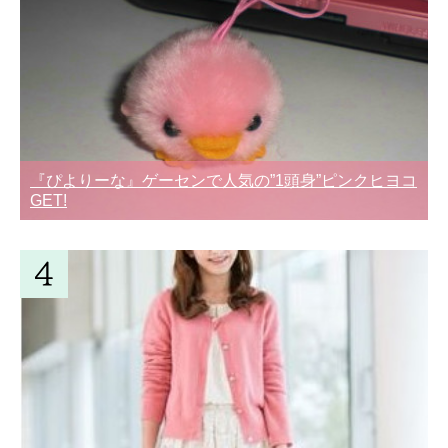
『ぴよりーな』ゲーセンで人気の”1頭身”ピンクヒヨコ
GET!