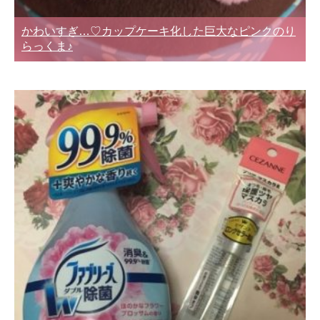
かわいすぎ…♡カップケーキ化した巨大なピンクのり
らっくま♪