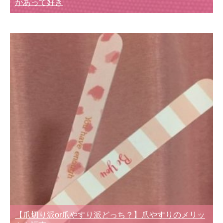
があって好き
【爪切り派or爪やすり派どっち？】爪やすりのメリッ