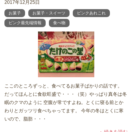
2017年12月25日
お菓子
お菓子・スイーツ
ピンクあれこれ
ピンク最先端情報
食べ物
ここのところずっと、食べてるお菓子ばかりの話です。
だってほんとに食欲旺盛で・・・（笑）やっぱり真冬は冬
眠のクマのように 空腹が常ですよね。とくに寝る前とか
わりとガッツリ食べちゃってます。 今年の冬はとくに寒
いので、脂肪・・・
続きを読む