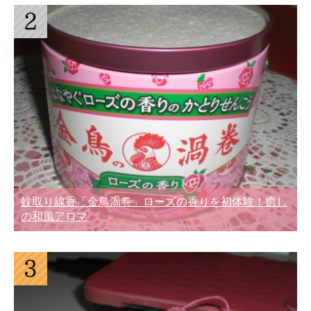
蚊取り線香「金鳥渦巻」ローズの香りを初体験！癒し
の和風アロマ