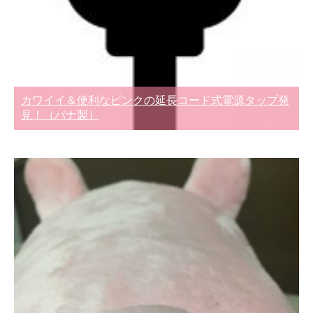
カワイイ＆便利なピンクの延長コード式電源タップ発
見！（パナ製）