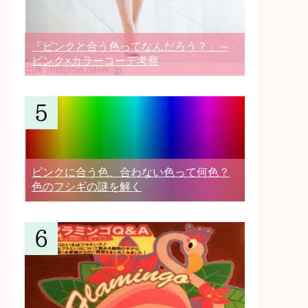
「ピンクと合う色ってなんだろう？」～
ピンク×カラーコーデ考察
ピンクに合う色、合わない色って何色？
色のフシギの謎を解く