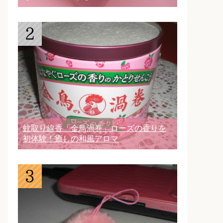
蚊取り線香「金鳥渦巻」ローズの香りを
初体験！癒しの和風アロマ