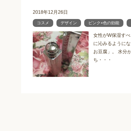
2018年12月26日
コスメ
デザイン
ピンク×色の効能
女性がW保湿すべ
に沁みるようにな
お豆腐」。 水分
ち・・・