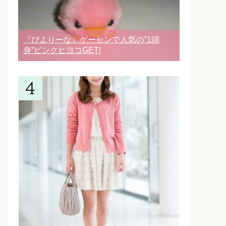
『ぴよりーな』ゲーセンで人気の”1頭
身”ピンクヒヨコGET!