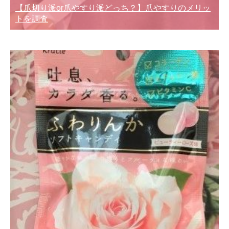
【爪切り派or爪やすり派どっち？】爪やすりのメリッ
トを調査