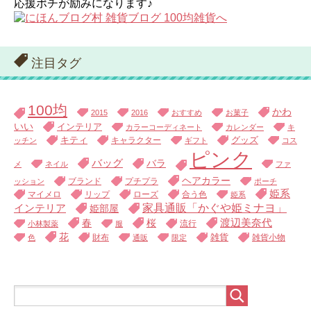
応援ポチが励みになります♪
注目タグ
100均
かわ
2015
2016
おすすめ
お菓子
いい
インテリア
カラーコーディネート
カレンダー
キ
キティ
キャラクター
グッズ
ッチン
ギフト
コス
ピンク
バッグ
バラ
メ
ネイル
ファ
ヘアカラー
ブランド
プチプラ
ッション
ポーチ
姫系
マイメロ
リップ
ローズ
合う色
姫系
家具通販「かぐや姫ミナヨ」
インテリア
姫部屋
渡辺美奈代
春
桜
流行
小林製薬
服
花
財布
雑貨
雑貨小物
色
通販
限定