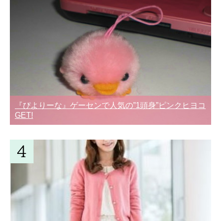
『ぴよりーな』ゲーセンで人気の”1頭身”ピンクヒヨコ
GET!