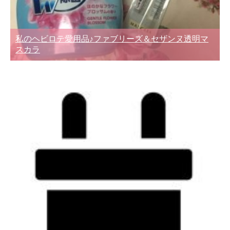
私のヘビロテ愛用品♪ファブリーズ＆セザンヌ透明マ
スカラ