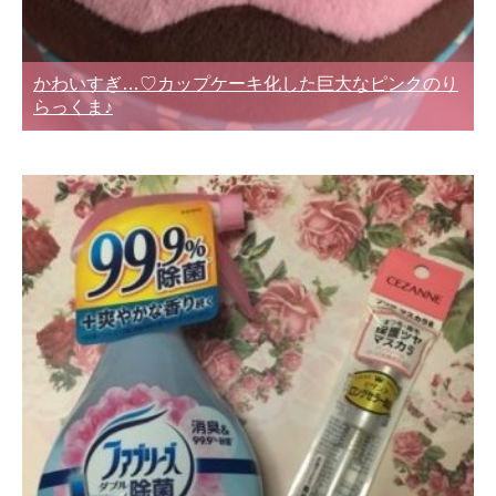
かわいすぎ…♡カップケーキ化した巨大なピンクのり
らっくま♪