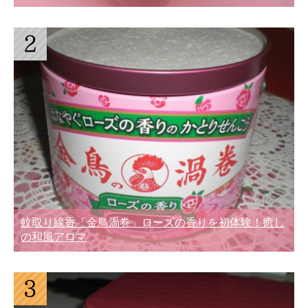
蚊取り線香「金鳥渦巻」ローズの香りを初体験！癒し
の和風アロマ