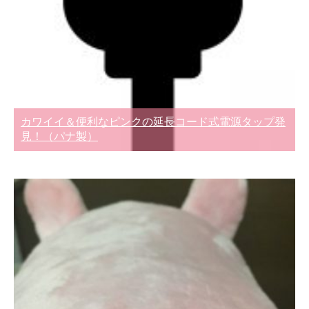
カワイイ＆便利なピンクの延長コード式電源タップ発
見！（パナ製）